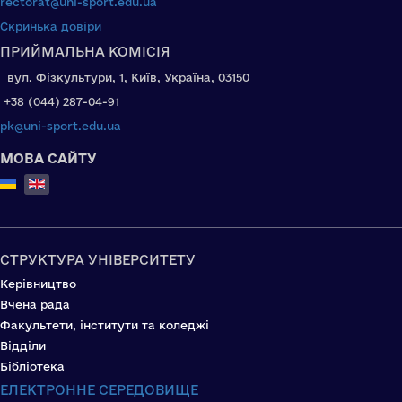
rectorat@uni-sport.edu.ua
Скринька довіри
ПРИЙМАЛЬНА КОМІСІЯ
вул. Фізкультури, 1, Київ, Україна, 03150
+38 (044) 287-04-91
pk@uni-sport.edu.ua
МОВА САЙТУ
Select your language
СТРУКТУРА УНІВЕРСИТЕТУ
Керівництво
Вчена рада
Факультети, інститути та коледжі
Відділи
Бібліотека
ЕЛЕКТРОННЕ СЕРЕДОВИЩЕ