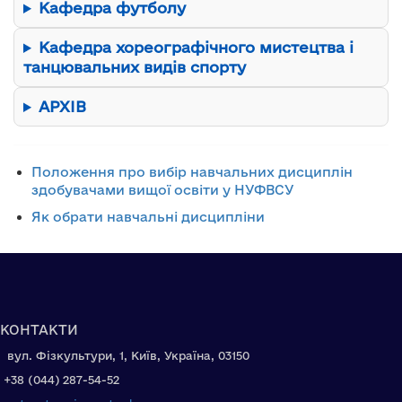
Кафедра футболу
Кафедра хореографічного мистецтва і
танцювальних видів спорту
АРХІВ
Положення про вибір навчальних дисциплін
здобувачами вищої освіти у НУФВСУ
Як обрати навчальні дисципліни
КОНТАКТИ
вул. Фізкультури, 1, Київ, Україна, 03150
+38 (044) 287-54-52