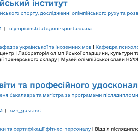
йський інститут
ійського спорту, дослідженні олімпійського руху та ро
21
|
olympicinstitute@uni-sport.edu.ua
афедра української та іноземних мов
|
Кафедра психолог
центр | Лабораторія олімпійської спадщини, культури та
ції тренерського складу | Музей олімпійської слави НУ
світи та професійного удоскона
пеня бакалавра та магістра за програмами післядипломно
03
|
czn_@ukr.net
вки та сертифікації фітнес-персоналу
| Відділ післядипл