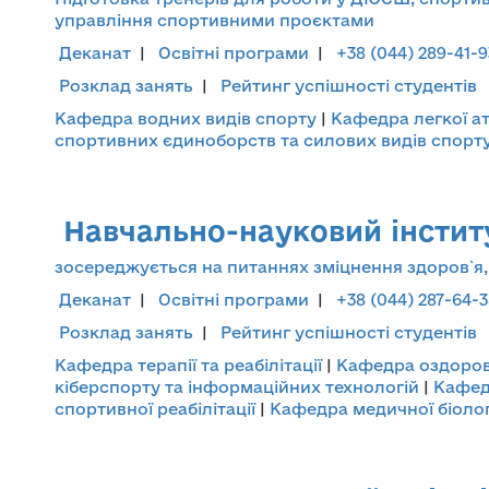
управління спортивними проєктами
Деканат
|
Освітні програми
|
+38 (044) 289-41-9
Розклад занять
|
Рейтинг успішності студентів
Кафедра водних видів спорту
|
Кафедра легкої а
спортивних єдиноборств та силових видів спорт
Навчально-науковий інститут
зосереджується на питаннях зміцнення здоров`я, 
Деканат
|
Освітні програми
|
+38 (044) 287-64-
Розклад занять
|
Рейтинг успішності студентів
Кафедра терапії та реабілітації
|
Кафедра оздоровч
кіберспорту та інформаційних технологій
|
Кафед
спортивної реабілітації
|
Кафедра медичної біологі