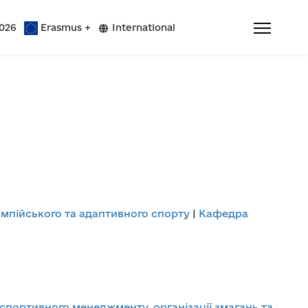
026
Erasmus +
International
мпійського та адаптивного спорту
|
Кафедра
спортивного менеджменту, організації змагань та