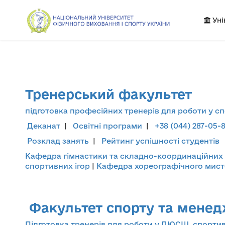
Уні
Тренерський факультет
підготовка професійних тренерів для роботи у с
Деканат
|
Освітні програми
|
+38 (044) 287-05-
Розклад занять
|
Рейтинг успішності студентів
Кафедра гімнастики та складно-координаційних 
спортивних ігор
|
Кафедра хореографічного мисте
Факультет спорту та мене
Підготовка тренерів для роботи у ДЮСШ, спортив