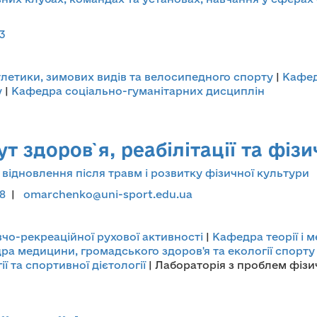
3
тлетики, зимових видів та велосипедного спорту
|
Кафед
у
|
Кафедра соціально-гуманітарних дисциплін
 здоров`я, реабілітації та фіз
відновлення після травм і розвитку фізичної культури
38
|
omarchenko@uni-sport.edu.ua
о-рекреаційної рухової активності
|
Кафедра теорії і 
ра медицини, громадського здоров'я та екології спорту
ї та спортивної дієтології
| Лабораторія з проблем фізи