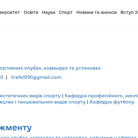
верситет
Освіта
Наука
Спорт
Новини та анонси
Вступ 2
портивних клубах, командах та установах
80
|
trefa1930@gmail.com
естетичних видів спорту
|
Кафедра професійного, неолі
цтва і танцювальних видів спорту
|
Кафедра футболу
джменту
них клубах, командах та установах, навчання у сферах 