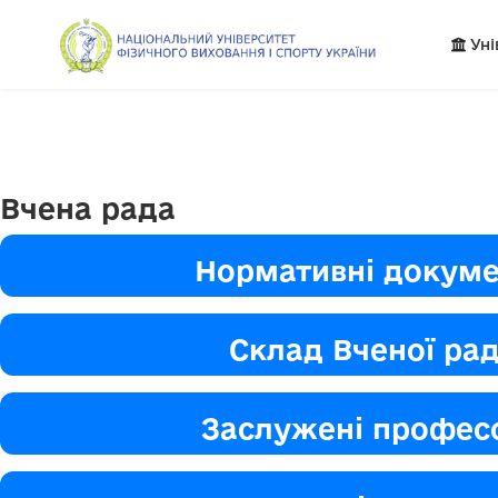
Уні
Вчена рада
Нормативні докум
Склад Вченої ра
Заслужені профес