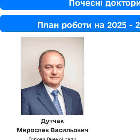
Почесні доктор
План роботи на 2025 - 2
Дутчак
Мирослав Васильович
Голова Вченої ради