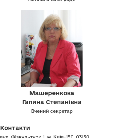
Машеренкова
Галина Степанівна
Вчений секретар
Контакти
вул. Фізкультури 1, м. Київ-150, 03150