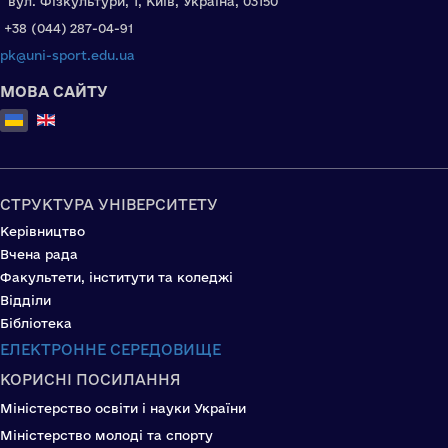
вул. Фізкультури, 1, Київ, Україна, 03150
+38 (044) 287-04-91
pk@uni-sport.edu.ua
МОВА САЙТУ
Оберіть свою мову
СТРУКТУРА УНІВЕРСИТЕТУ
Керівництво
Вчена рада
Факультети, інститути та коледжі
Відділи
Бібліотека
ЕЛЕКТРОННЕ СЕРЕДОВИЩЕ
КОРИСНІ ПОСИЛАННЯ
Міністерство освіти і науки України
Міністерство молоді та спорту