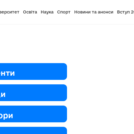
верситет
Освіта
Наука
Спорт
Новини та анонси
Вступ 2
енти
ди
ори