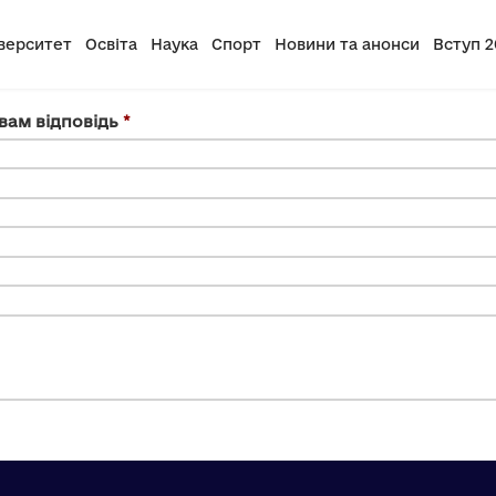
верситет
Освіта
Наука
Спорт
Новини та анонси
Вступ 2
вам відповідь
*