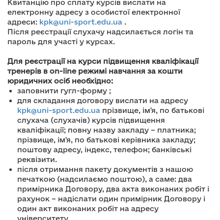
Квитанцію про сплату курсів вислати на
електронну адресу з особистої електронної
адреси:
kpk@uni-sport.edu.ua
.
Після реєстрації слухачу надсилається логін та
пароль для участі у курсах.
Для реєстрації на курси підвищення кваліфікації
тренерів в on-line режимі навчання за кошти
юридичних осіб необхідно:
заповнити гугл-форму
;
для складання договору вислати на адресу
kpk@uni-sport.edu.ua
прізвище, ім'я, по батькові
слухача (слухачів) курсів підвищення
кваліфікації; повну назву закладу – платника;
прізвище, ім'я, по батькові керівника закладу;
поштову адресу, індекс, телефон; банківські
реквізити.
після отримання пакету документів з нашою
печаткою (надсилаємо поштою), а саме: два
примірника Договору, два акта виконаних робіт і
рахунок – надіслати один примірник Договору і
один акт виконаних робіт на адресу
університету.