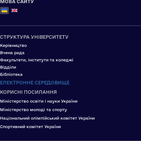
МОВА САЙТУ
Оберіть свою мову
СТРУКТУРА УНІВЕРСИТЕТУ
Керівництво
Вчена рада
Факультети, інститути та коледжі
Відділи
Бібліотека
ЕЛЕКТРОННЕ СЕРЕДОВИЩЕ
КОРИСНІ ПОСИЛАННЯ
Міністерство освіти і науки України
Міністерство молоді та спорту
Національний олімпійський комітет України
Спортивний комітет України