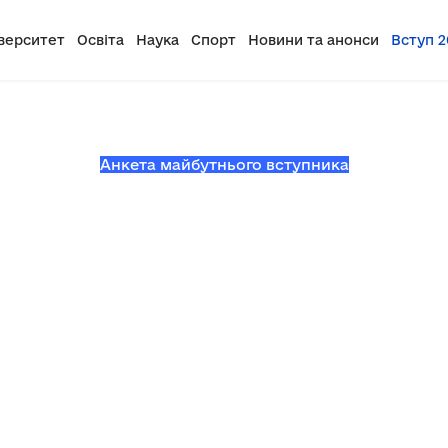
верситет
Освіта
Наука
Спорт
Новини та анонси
Вступ 2
Анкета майбутнього вступника