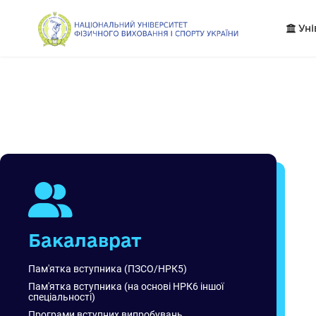
Уні
Бакалаврат
Пам'ятка вступника (ПЗСО/НРК5)
Пам'ятка вступника (на основі НРК6 іншої
спеціальності)
Програми вступних випробувань