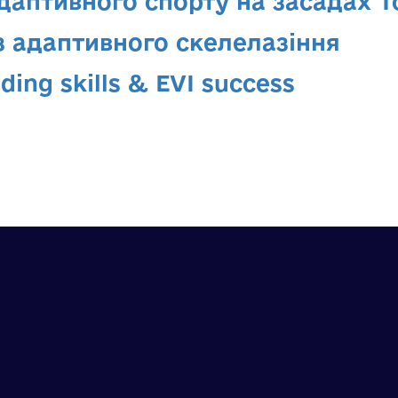
даптивного спорту на засадах To
 з адаптивного скелелазіння
ding skills & EVI success