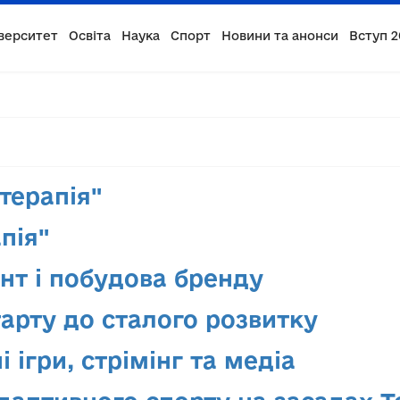
верситет
Освіта
Наука
Спорт
Новини та анонси
Вступ 2
терапія"
пія"
т і побудова бренду
тарту до сталого розвитку
 ігри, стрімінг та медіа