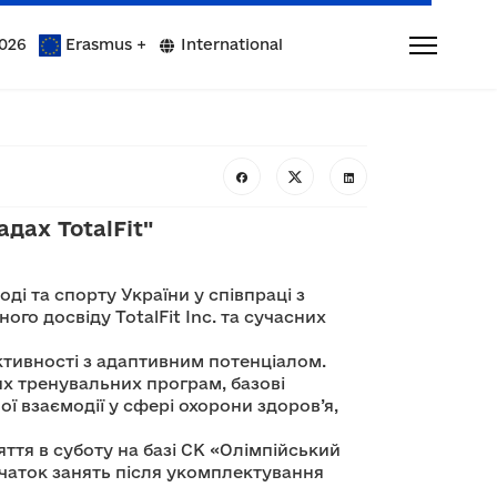
026
Erasmus +
International
дах TotalFit"
ді та спорту України у співпраці з
го досвіду TotalFit Inc. та сучасних
ктивності з адаптивним потенціалом.
х тренувальних програм, базові
 взаємодії у сфері охорони здоров’я,
ття в суботу на базі СК «Олімпійський
чаток занять після укомплектування