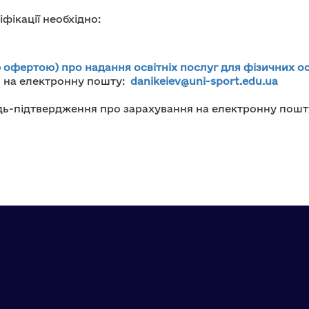
фікації необхідно:
 офертою) про надання освітніх послуг для фізичних ос
и на електронну пошту:
danikeiev@uni-sport.edu.ua
ідь-підтвердження про зарахування на електронну пошт