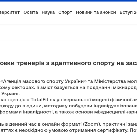
верситет
Освіта
Наука
Спорт
Новини та анонси
Вступ 2
вки тренерів з адаптивного спорту на заса
«Агенція масового спорту України» та Міністерства моло
му секторах. Її зміст базується на поєднанні міжнародно
Україні.
онцепцією TotalFit як універсальної моделі фізичної а
дходу до людини, методику побудови індивідуалізовани
ормами інвалідності, а також основи міждисциплінарної
ь в денний час в онлайн форматі (Zoom), практичні заня
няттях є необхідною умовою отримання сертифікату. По