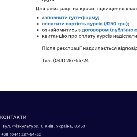
Для реєстрації на курси підвищення квалі
заповнити гугл-форму
;
сплатити вартість курсів (3250 грн)
;
ознайомитись з
договором (публічною
квитанцію про сплату курсів надіслат
Після реєстрації надсилається відпов
Тел. (044) 287-55-24
КОНТАКТИ
вул. Фізкультури, 1, Київ, Україна, 03150
+38 (044) 287-54-52