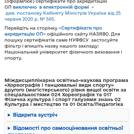
(оформлює) сертифікати про акредитацію
ОП
виключно в електронній формі
–
див. постанову Кабінету Міністрів України від 25
червня 2020 р. № 565.
Перейдіть на сторінку
«
Сертифікати про
акредитацію ОП
»
офіційного сайту НАЗЯВО. Для
пошуку сертифікатів саме НУФВСУ застосуйте
фільтр і впишіть назву нашого закладу:
Національний університет фізичного виховання і
спорту.
Міждисциплінарна освітньо-наукова програма
«Хореографія і танцювальні види спорту»
другого (магістерського) рівня вищої освіти за
спеціальностями 024 Хореографія та 017
Фізична культура і спорт галузями знань 02
Культура і мистецтво та 01 Освіта/Педагогіка
Відкрита зустріч
Відомості про самооцінювання освітньої