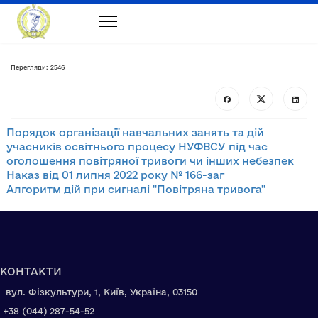
Перегляди: 2546
Порядок організації навчальних занять та дій
учасників освітнього процесу НУФВСУ під час
оголошення повітряної тривоги чи інших небезпек
Наказ від 01 липня 2022 року № 166-заг
Алгоритм дій при сигналі "Повітряна тривога"
КОНТАКТИ
вул. Фізкультури, 1, Київ, Україна, 03150
+38 (044) 287-54-52