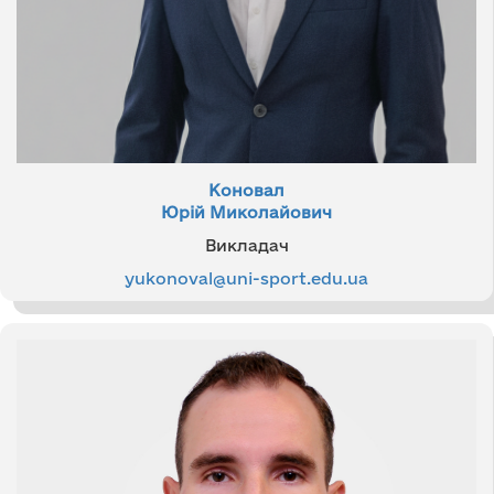
Коновал
Юрій Миколайович
Викладач
yukonoval@uni-sport.edu.ua