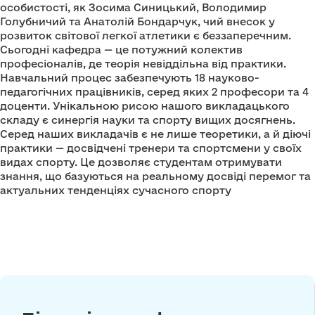
особистості, як Зосима Синицький, Володимир
Голубничий та Анатолій Бондарчук, чий внесок у
розвиток світової легкої атлетики є беззаперечним.
Сьогодні кафедра — це потужний колектив
професіоналів, де теорія невіддільна від практики.
Навчальний процес забезпечують 18 науково-
педагогічних працівників, серед яких 2 професори та 4
доценти. Унікальною рисою нашого викладацького
складу є синергія науки та спорту вищих досягнень.
Серед наших викладачів є не лише теоретики, а й діючі
практики — досвідчені тренери та спортсмени у своїх
видах спорту. Це дозволяє студентам отримувати
знання, що базуються на реальному досвіді перемог та
актуальних тенденціях сучасного спорту