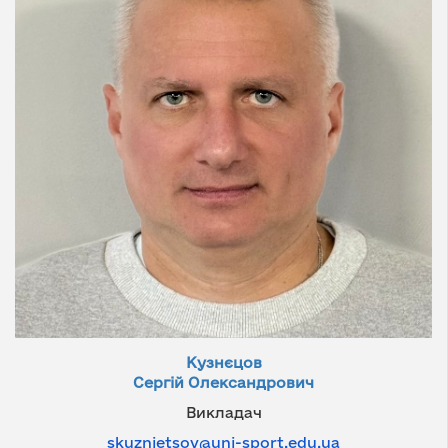
Кузнєцов
Сергій Олександрович
Викладач
skuznietsov@uni-sport.edu.ua