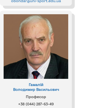
obondar@uni-sport.edu
.ua
Гамалій
Володимир Васильович
Професор
+38 (044) 287-63-49