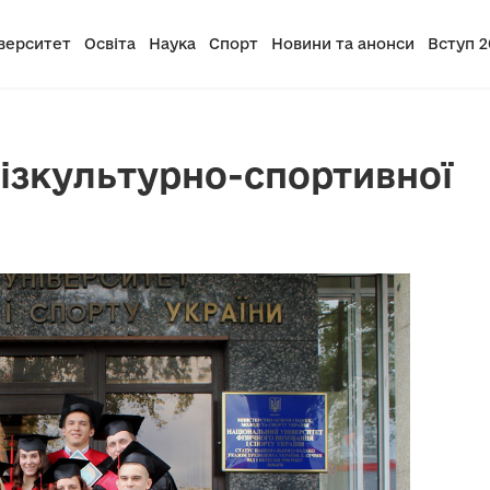
верситет
Освіта
Наука
Спорт
Новини та анонси
Вступ 2
фізкультурно-спортивної