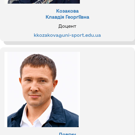
Козакова
Клавдія Георгіївна
Доцент
kkozakova@uni-sport.edu.ua
Довгич