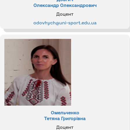
Олександр Олександрович
Доцент
odovhych@uni-sport.edu.ua
Омельченко
Тетяна Григорівна
Доцент