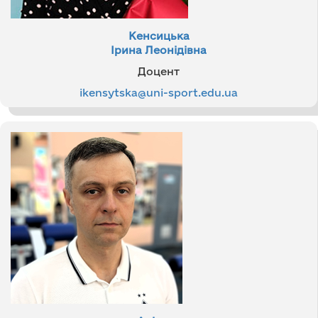
Кенсицька
Ірина Леонідівна
Доцент
ikensytska@uni-sport.edu.ua