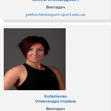
Викладач
yezhovtenko@uni-sport.edu.ua
Кобалінова
Олександра Ігорівна
Викладач