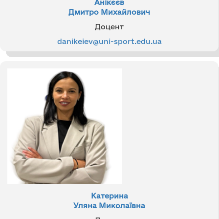
Анікєєв
Дмитро Михайлович
Доцент
danikeiev@uni-sport.edu.ua
Катерина
Уляна Миколаївна