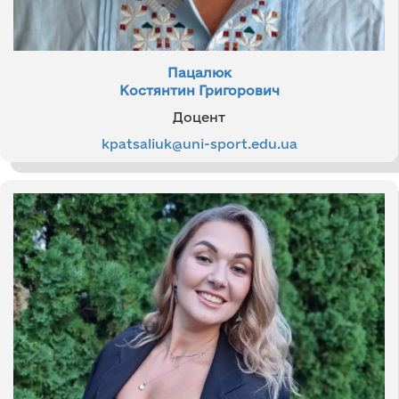
Пацалюк
Костянтин Григорович
Доцент
kpatsaliuk@uni-sport.edu.ua