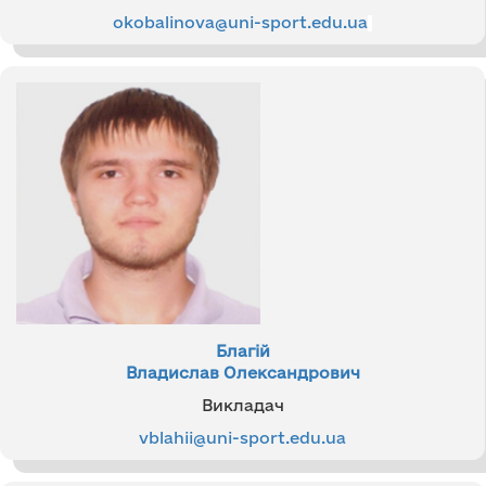
okobalinova@uni-sport.edu.ua
Благій
Владислав Олександрович
Викладач
vblahii@uni-sport.edu.ua