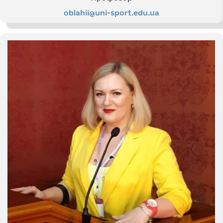
oblahii@uni-sport.edu.ua