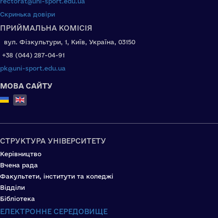
rectorat@uni-sport.edu.ua
Скринька довіри
ПРИЙМАЛЬНА КОМІСІЯ
вул. Фізкультури, 1, Київ, Україна, 03150
+38 (044) 287-04-91
pk@uni-sport.edu.ua
МОВА САЙТУ
Select your language
СТРУКТУРА УНІВЕРСИТЕТУ
Керівництво
Вчена рада
Факультети, інститути та коледжі
Відділи
Бібліотека
ЕЛЕКТРОННЕ СЕРЕДОВИЩЕ