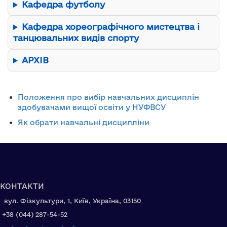
Кафедра футболу
Кафедра хореографічного мистецтва і
танцювальних видів спорту
АРХІВ
Положення про вибір навчальних дисциплін
здобувачами вищої освіти у НУФВСУ
Як обрати навчальні дисципліни
КОНТАКТИ
вул. Фізкультури, 1, Київ, Україна, 03150
+38 (044) 287-54-52