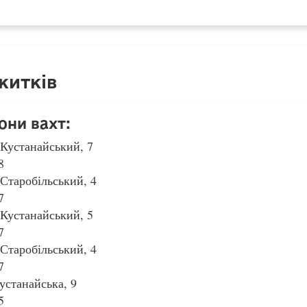
житків
они вахт:
Кустанайський, 7
8
Старобільський, 4
7
Кустанайський, 5
7
Старобільський, 4
7
устанайська, 9
5