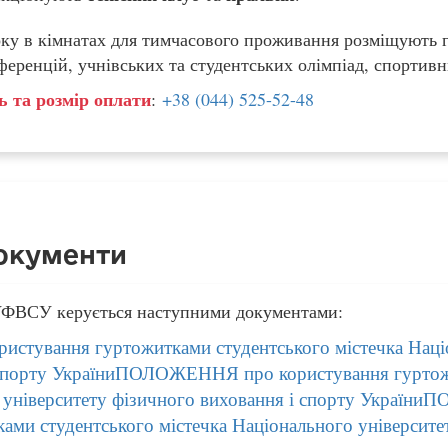
ку в кімнатах для тимчасового проживання розміщують г
ференцій, учнівських та студентських олімпіад, спортивн
ь та розмір оплати
:
+38 (044) 525-52-48
окументи
УФВСУ керується наступними документами:
тування гуртожитками студентського містечка Націо
 спорту УкраїниПОЛОЖЕННЯ про користування гуртож
о університету фізичного виховання і спорту Украї
ами студентського містечка Національного університе