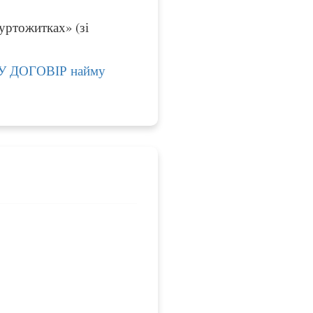
ртожитках» (зі
СУ ДОГОВІР найму