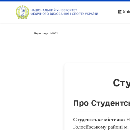
Уні
Перегляди: 10032
Ст
Про Студентс
Студентське містечко
На
Голосіївському районі м.