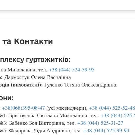
 та Контакти
плексу гуртожитків:
ина Миколаївна, тел.
+38 (044) 524-39-95
:
Дармостук Олена Василівна
вців (вихователі):
Гуленко Тетяна Олександрівна.
они:
:
+38(068)395-08-47
(усі месенджери),
+38 (044) 525-52-48
№1: Бритоусова Світлана Миколаївна, тел.
+38 (044) 525-
№3: Бабенко Зоя Вікторівна, тел.
+38 (044) 525-31-27
№5: Федорова Лідія Андріївна, тел.
+38 (044) 525-99-94