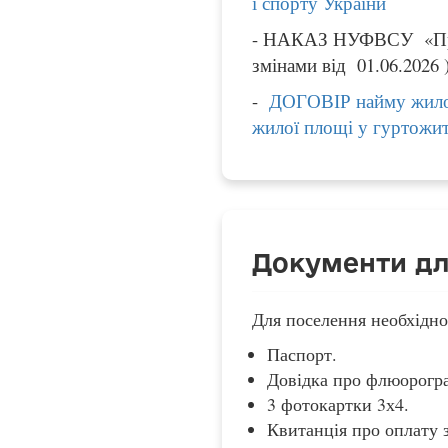
і спорту України
- НАКАЗ НУФВСУ «Про в
змінами від 01.06.2026 
-
ДОГОВІР найму жилої
жилої площі у гуртожи
Документи дл
Для поселення необхідно
Паспорт.
Довідка про флюорогр
3 фотокартки 3х4.
Квитанція про оплату 