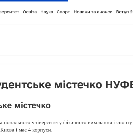
верситет
Освіта
Наука
Спорт
Новини та анонси
Вступ 2
удентське містечко НУФ
ьке містечко
ціонального університету фізичного виховання і спорту
 Києва і має 4 корпуси.