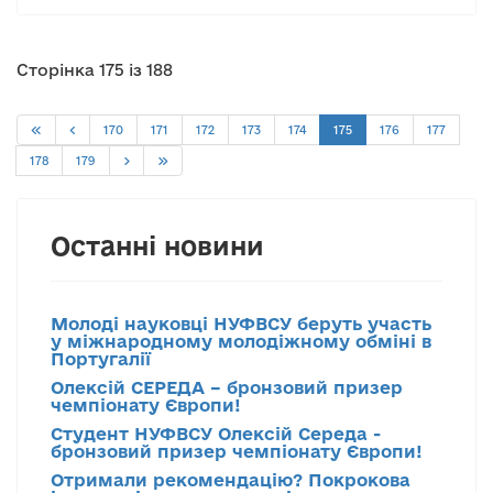
Сторінка 175 із 188
170
171
172
173
174
175
176
177
178
179
Останні новини
Молоді науковці НУФВСУ беруть участь
у міжнародному молодіжному обміні в
Португалії
Олексій СЕРЕДА – бронзовий призер
чемпіонату Європи!
Студент НУФВСУ Олексій Середа -
бронзовий призер чемпіонату Європи!
Отримали рекомендацію? Покрокова