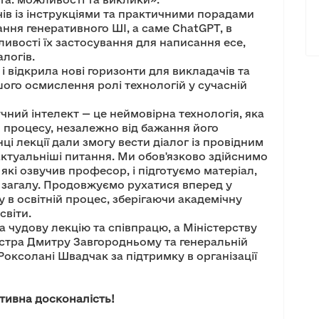
в із інструкціями та практичними порадами
ння генеративного ШІ, а саме ChatGPT, в
ливості їх застосування для написання есе,
алогів.
 відкрила нові горизонти для викладачів та
ого осмислення ролі технологій у сучасній
ний інтелект — це неймовірна технологія, яка
 процесу, незалежно від бажання його
ці лекції дали змогу вести діалог із провідним
ктуальніші питання. Ми обов'язково здійснимо
, які озвучив професор, і підготуємо матеріал,
 загалу. Продовжуємо рухатися вперед у
у в освітній процес, зберігаючи академічну
світи.
чудову лекцію та співпрацю, а Міністерству
ністра Дмитру Завгородньому та генеральній
Роксолані Швадчак за підтримку в організації
тивна досконалість!