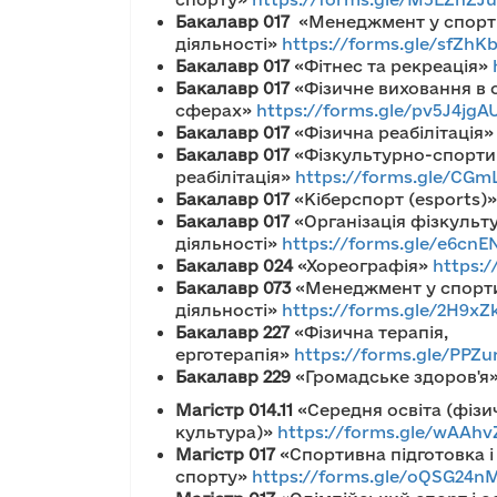
Бакалавр
017
«Менеджмент у спорт
діяльності»
https://forms.gle/sfZh
Бакалавр
017
«Фітнес та рекреація»
Бакалавр
017
«Фізичне виховання в о
сферах»
https://forms.gle/pv5J4j
Бакалавр
017
«Фізична реабілітація
Бакалавр
017
«Фізкультурно-спорти
реабілітація»
https://forms.gle/CGm
Бакалавр
017
«Кіберспорт (esports)
Бакалавр
017
«Організація фізкульт
діяльності»
https://forms.gle/e6cn
Бакалавр
024
«Хореографія»
https:
Бакалавр
073
«Менеджмент у спорт
діяльності»
https://forms.gle/2H9x
Бакалавр
227
«Фізична терапія,
ерготерапія»
https://forms.gle/P
Бакалавр
229
«Громадське здоров'я
Магістр 014.11
«Середня освіта (фізи
культура)»
https://forms.gle/wAAhv
Магістр
017
«Спортивна підготовка і
спорту»
https://forms.gle/oQSG24