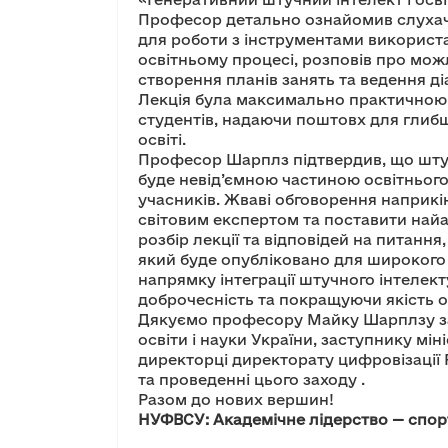
Професор детально ознайомив слухачі
для роботи з інструментами використа
освітньому процесі, розповів про мож
створення планів занять та ведення ді
Лекція була максимально практичною і
студентів, надаючи поштовх для глибш
освіті.
Професор Шарплз підтвердив, що штуч
буде невід’ємною частиною освітнього
учасників. Жваві обговорення наприкін
світовим експертом та поставити найа
розбір лекції та відповідей на питання
який буде опубліковано для широкого
напрямку інтеграції штучного інтелект
доброчесність та покращуючи якість о
Дякуємо професору Майку Шарплзу за 
освіти і науки України, заступнику мі
директорці директорату цифровізації 
та проведенні цього заходу .
Разом до нових вершин!
НУФВСУ: Академічне лідерство — спор