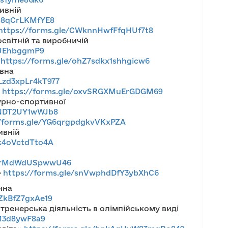
ивній
Kb8qCrLKMfYE8
https://forms.gle/CWknnHwfFfqHUf7t8
світній та виробничій
gAUEhbggmP9
»
https://forms.gle/ohZ7sdkx1shhgicw6
вна
Lzd3xpLr4kT977
»
https://forms.gle/oxvSRGXMuErGDGM69
урно-спортивної
ENDT2UY1wWJb8
//forms.gle/YG6qrgpdgkvVKxPZA
ивній
Zk4oVctdTto4A
PZurMdWdUSpwwU46
»
https://forms.gle/snVwphdDfY3ybXhC6
чна
ZkBfZ7gxAe19
 тренерська діяльність в олімпійському виді
nM3d8ywF8a9