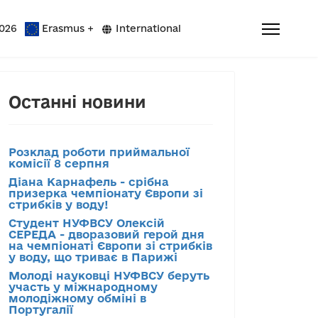
026
Erasmus +
International
Останні новини
Розклад роботи приймальної
комісії 8 серпня
Діана Карнафель - срібна
призерка чемпіонату Європи зі
стрибків у воду!
Студент НУФВСУ Олексій
СЕРЕДА - дворазовий герой дня
на чемпіонаті Європи зі стрибків
у воду, що триває в Парижі
Молоді науковці НУФВСУ беруть
участь у міжнародному
молодіжному обміні в
Португалії