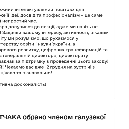
ужний інтелектуальний поштовх для
е її ідеї, досвід та професіоналізм – це саме
ей непростий час.
а долучився до лекції, адже ми навіть не
х! Завдяки вашому інтересу, активності, цікавим
іту ми розуміємо, що рухаємося у
ерству освіти і науки України, а
фрового розвитку, цифрових трансформацій та
а генеральній директорці директорату
дчак за підтримку в проведенні цього заходу!
 Чекаємо вас вже 12 грудня на зустрічі з
ікаво та пізнавально!
тивна досконалість!
ЧАКА обрано членом галузевої