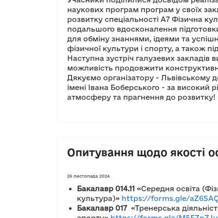
наукових програм програм у своїх за
розвитку спеціальності А7 Фізична ку
подальшого вдосконалення підготовки
для обміну знаннями, ідеями та успі
фізичної культури і спорту, а також пі
Наступна зустріч галузевих закладів в
можливість продовжити конструктивний
Дякуємо організатору - Львівському 
імені Івана Боберського - за високий 
атмосферу та прагнення до розвитку!
Опитування щодо якості о
26 листопада 2024
Бакалавр 014.11
«Середня освіта (Фі
культура)»
https://forms.gle/aZ6SA
Бакалавр
017
«Тренерська діяльніст
спорту»
https://forms.gle/M5EZnZJ