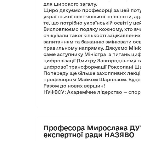
для широкого загалу.
Щиро дякуємо професорці за цей пот
української освітянської спільноти, адж
те, що потрібно українській освіті у ц
Висловлюємо подяку кожному, хто вчор
очікували такої кількості зацікавлени
запитанням та бажанню змінювати осв
правильному напрямку. Дякуємо Мініст
саме аступнику Міністра з питань ци
цифровізації Дмитру Завгородньому т
цифрової трансформації Роксолані Шва
Попереду ще більше захопливих лекцій!
професором Майком Шарплзом. Буде ц
Разом до нових вершин!
НУФВСУ: Академічне лідерство — спор
Професора Мирослава ДУТ
експертної ради НАЗЯВО