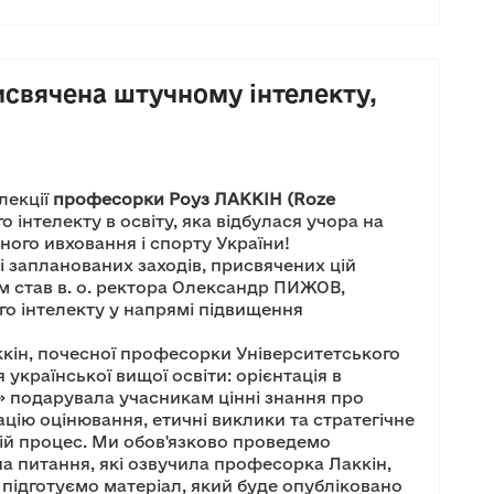
рисвячена штучному інтелекту,
лекції
професорки Роуз ЛАККІН (Roze
о інтелекту в освіту, яка відбулася учора на
ного ивховання і спорту України!
і запланованих заходів, присвячених цій
ром став в. о. ректора Олександр ПИЖОВ,
о інтелекту у напрямі підвищення
ккін, почесної професорки Університетського
української вищої освіти: орієнтація в
і» подарувала учасникам цінні знання про
цію оцінювання, етичні виклики та стратегічне
ій процес. Ми обов'язково проведемо
 на питання, які озвучила професорка Лаккін,
і підготуємо матеріал, який буде опубліковано