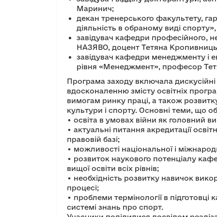
Маринич;
декан тренерського факультету, га
діяльність в обраному виді спорту»
завідувач кафедри професійного, не
НАЗЯВО, доцент Тетяна Кропивниць
завідувач кафедри менеджменту і е
рівня «Менеджмент», професор Тет
Програма заходу включала дискусійні п
вдосконаленню змісту освітніх програ
вимогам ринку праці, а також розвитк
культури і спорту. Основні теми, що о
• освіта в умовах війни як головний в
• актуальні питання акредитації освіт
правовій базі;
• можливості національної і міжнародн
• розвиток наукового потенціалу кафе
вищої освіти всіх рівнів;
• необхідність розвитку навичок вико
процесі;
• проблеми термінології в підготовці к
системі знань про спорт.
Учасники поділилися досвідом реаліза