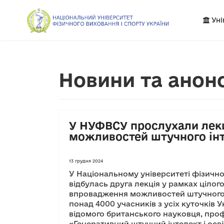
Уні
Новини та анон
У НУФВСУ прослухали ле
можливостей штучного ін
13 грудня 2024
У Національному університеті фізичног
відбулась друга лекція у рамках цілог
впровадження можливостей штучного і
понад 4000 учасників з усіх куточків 
відомого британського науковця, пр
«Генеративний штучний інтелект і осві