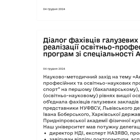
04 грудня 2024
Діалог фахівців галузевих
реалізації освітньо-профе
програм зі спеціальності А
04 грудня 2024
Науково-методичний захід на тему «Ак
професійних та освітньо-наукових прог
спорт” на першому (бакалаврському), 
(освітньо-науковому) рівнях вищої осв
об’єднала фахівців галузевих закладів
представники НУФВСУ, Львівського дер
Івана Боберського, Харківської держав
Придніпровської академії фізичної кул
Наш університет мав потужну делегац
директор НДІ, експерт НАЗЯВО, про
завідувач відділу докторантури, ас