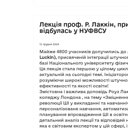
Лекція проф. Р. Лаккін, п
відбулась у НУФВСУ
12 грудня 2024
Майже 4800 учасників долучились до 
Luckin),
присвяченій інтеграції штучног
базі Національного університету фізич
Ця лекція стала першою у цілому цикл
актуальній на сьогодні темі. Ініціато
розуміючи широкі можливості штучног
ефективності та якості освіти!
Змістовна і важлива доповідь Роуз Ла
коледжу Лондона , на тему «Зміцнення 
революції ШІ у викладанні та навчанн
персоналізоване навчання, автоматиза
планування впровадження ШІ в освітн
детальний аналіз лекції та відповідей
яка є світовим експертом у цій сфері, 