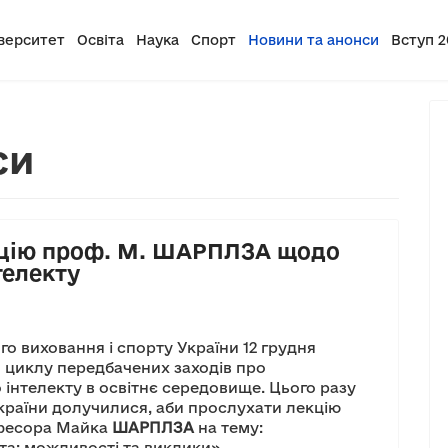
верситет
Освіта
Наука
Спорт
Новини та анонси
Вступ 2
си
кцію проф. М. ШАРПЛЗА щодо
телекту
о виховання і спорту України 12 грудня
о циклу передбачених заходів про
нтелекту в освітнє середовище. Цього разу
України долучилися, аби прослухати лекцію
офесора Майка
ШАРПЛЗА
на тему:
та: можливості та виклики».