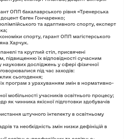
рант ОПП бакалаврського рівня «Тренерська
, доцент Євген Гончаренко;
олімпійського та адаптивного спорту, експерт
ка;
кономіки спорту, гарант ОПП магістерського
яна Харчук.
анелі та круглий стіл, присвячені
м, підвищенню їх відповідності сучасним
у наукових досліджень у сфері фізичної
бговорювалися під час заходів:
иклик сьогодення;
ніх програм з урахуванням змін в нормативно-
ої мобільності учасників освітнього процесу;
др як чинника якісної підготовки здобувачів
ристання штучного інтелекту в освітньому
адрів та необхідність змін низки дефініцій в
ції освітньо-професійних та освітньо-