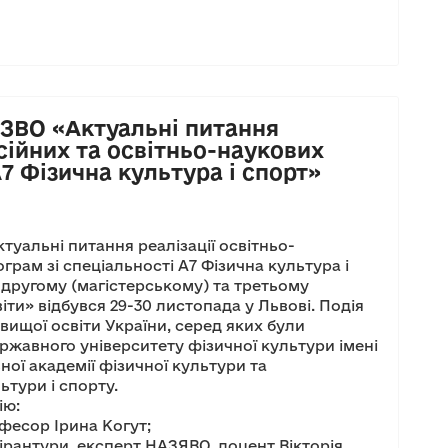
 ЗВО «Актуальні питання
сійних та освітньо-наукових
7 Фізична культура і спорт»
туальні питання реалізації освітньо-
рам зі спеціальності А7 Фізична культура і
другому (магістерському) та третьому
іти» відбувся 29-30 листопада у Львові. Подія
 вищої освіти України, серед яких були
жавного університету фізичної культури імені
ної академії фізичної культури та
ьтури і спорту.
ію:
фесор Ірина Когут;
пірантури, експерт НАЗЯВО, доцент Вікторія