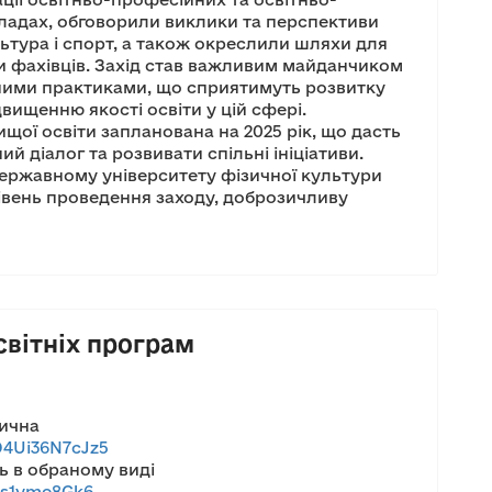
кладах, обговорили виклики та перспективи
льтура і спорт, а також окреслили шляхи для
 фахівців. Захід став важливим майданчиком
шними практиками, що сприятимуть розвитку
двищенню якості освіти у цій сфері.
ищої освіти запланована на 2025 рік, що дасть
 діалог та розвивати спільні ініціативи.
державному університету фізичної культури
рівень проведення заходу, доброзичливу
світніх програм
зична
Q4Ui36N7cJz5
ь в обраному виді
us1yme8Gk6