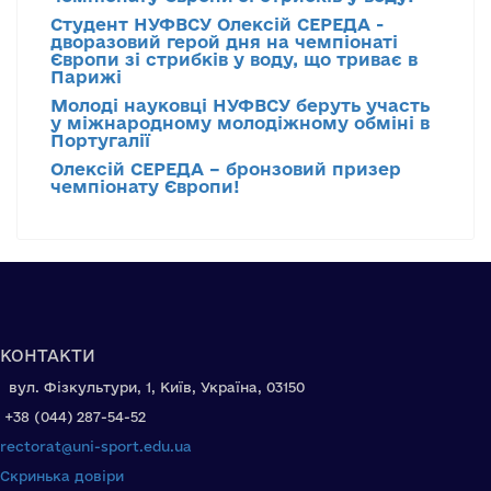
Студент НУФВСУ Олексій СЕРЕДА -
дворазовий герой дня на чемпіонаті
Європи зі стрибків у воду, що триває в
Парижі
Молоді науковці НУФВСУ беруть участь
у міжнародному молодіжному обміні в
Португалії
Олексій СЕРЕДА – бронзовий призер
чемпіонату Європи!
КОНТАКТИ
вул. Фізкультури, 1, Київ, Україна, 03150
+38 (044) 287-54-52
rectorat@uni-sport.edu.ua
Скринька довіри