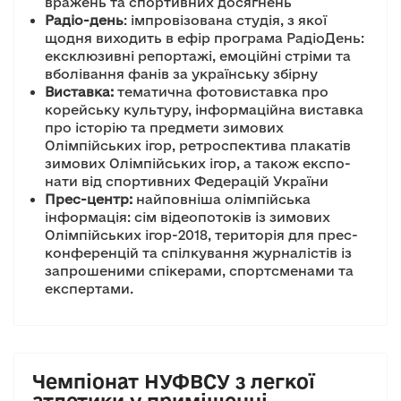
вражень та спортивних досягнень
Радіо-день
: імпровізована студія, з якої
щодня виходить в ефір програма РадіоДень:
ексклюзивні репортажі, емоційні стріми та
вболівання фанів за українську збірну
Виставка
:
тематична фотовиставка про
корейську культуру, інформаційна виставка
про історію та предмети зимових
Олімпійських ігор, ретроспектива плакатів
зимових Олімпійських ігор, а також експо-
нати від спортивних Федерацій України
Прес-центр:
найповніша олімпійська
інформація: сім відеопотоків із зимових
Олімпійських ігор-2018, територія для прес-
конференцій та спілкування журналістів із
запрошеними спікерами, спортсменами та
експертами.
Чемпіонат НУФВСУ з легкої
атлетики у приміщенні