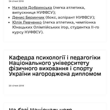
24 січня 2018
Наталія Добринська
(легка атлетика,
випускниця НУФВСУ);
Денис Беринчик
(бокс, аспірант НУФВСУ);
Юлія Левченко
(легка атлетика, чемпіонка
Юнацьких Олімпійських ігор, студентка ІІ-го
курсу НУФВСУ).
Кафедра психології і педагогіки
Національного університету
фізичного виховання і спорту
України нагороджена дипломом
20 січня 2018
На базі Національного