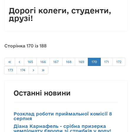
Дорогі колеги, студенти,
друзі!
Сторінка 170 із 188
165
166
167
168
169
170
171
172
173
174
Останні новини
Розклад роботи приймальної комісії 8
серпня
Діана Карнафель - срібна призерка
чемпіонату Європи зі стрибків у воду!