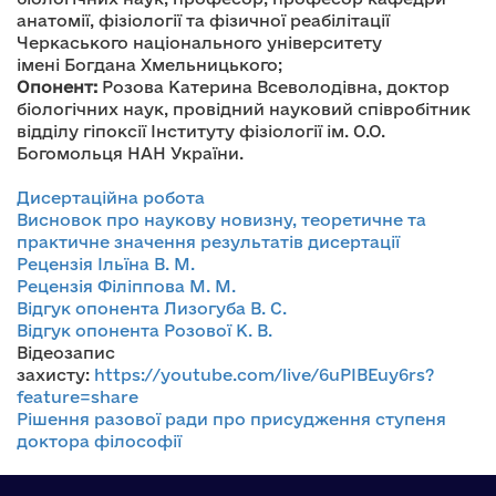
анатомії, фізіології та фізичної реабілітації
Черкаського національного університету
імені Богдана Хмельницького;
Опонент:
Розова Катерина Всеволодівна, доктор
біологічних наук, провідний науковий співробітник
відділу гіпоксії Інституту фізіології ім. О.О.
Богомольця НАН України.
Дисертаційна робота
Висновок про наукову новизну, теоретичне та
практичне значення результатів дисертації
Рецензія Ільїна В. М.
Рецензія Філіппова М. М.
Відгук опонента Лизогуба В. С.
Відгук опонента Розової К. В.
Відеозапис
захисту:
https://youtube.com/live/6uPIBEuy6rs?
feature=share
Рішення разової ради про присудження ступеня
доктора філософії