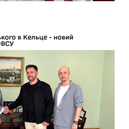
кого в Кельце - новий
ФВСУ