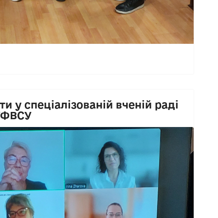
и у спеціалізованій вченій раді
НУФВСУ