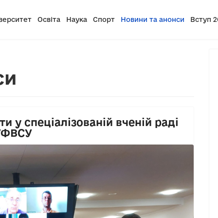
верситет
Освіта
Наука
Спорт
Новини та анонси
Вступ 2
си
и у спеціалізованій вченій раді
НУФВСУ