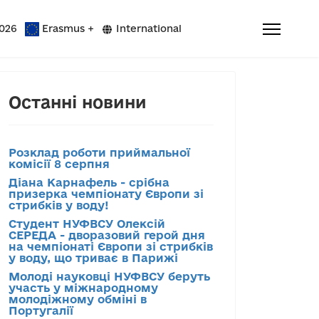
026
Erasmus +
International
Останні новини
Розклад роботи приймальної
комісії 8 серпня
Діана Карнафель - срібна
призерка чемпіонату Європи зі
стрибків у воду!
Студент НУФВСУ Олексій
СЕРЕДА - дворазовий герой дня
на чемпіонаті Європи зі стрибків
у воду, що триває в Парижі
Молоді науковці НУФВСУ беруть
участь у міжнародному
молодіжному обміні в
Португалії