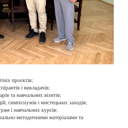
ітніх проєктів;
пірантів і викладачів;
рів та навчальних візитів;
й, симпозіумів і мистецьких заходів;
рам і навчальних курсів;
вчально-методичними матеріалами та