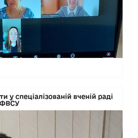
и у спеціалізованій вченій раді
НУФВСУ