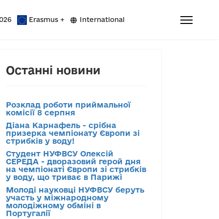
026
Erasmus +
International
Останні новини
Розклад роботи приймальної
комісії 8 серпня
Діана Карнафель - срібна
призерка чемпіонату Європи зі
стрибків у воду!
Студент НУФВСУ Олексій
СЕРЕДА - дворазовий герой дня
на чемпіонаті Європи зі стрибків
у воду, що триває в Парижі
Молоді науковці НУФВСУ беруть
участь у міжнародному
молодіжному обміні в
Португалії