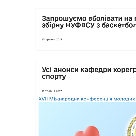
Запрошуємо вболівати на г
збірну НУФВСУ з баскетбо
13 травня 2017
Усі анонси кафедри хорегр
спорту
11 травня 2017
XVІI Міжнародна конференція молодих в