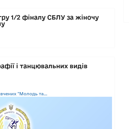
ру 1/2 фіналу СБЛУ за жіночу
лу
афії і танцювальних видів
чених "Молодь та...