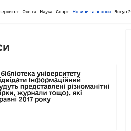
верситет
Освіта
Наука
Спорт
Новини та анонси
Вступ 2
си
 бібліотека університету
ідвідати Інформаційний
удуть представлені різноманітні
ірки, журнали тощо), які
равні 2017 року