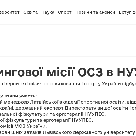
верситет
Освіта
Наука
Спорт
Новини та анонси
Вступ 2
нгової місії ОСЗ в Н
ніверситеті фізичного виховання і спорту України відбу
му взяли участь:
 менеджер Латвійської академії спортивної освіти, відд
раїні, державний експерт Директорату вищої освіти і 
вальної фізкультури та ерготерапії НУУПЕС.
ої фізкультури та ерготерапії НУУПЕС.
омісії МОЗ України.
зовнішніх зв'язків Львівського державного університету