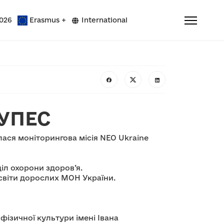
026
Erasmus +
International
УУПЕС
лася моніторингова місія NEO Ukraine
іл охорони здоров’я.
освіти дорослих МОН України.
 фізичної культури імені Івана