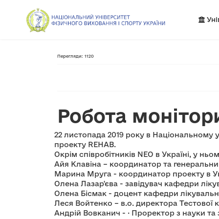
Уні
Перегляди: 1120
Робота монітори
22 листопада 2019 року в Національному у
проекту REHAB.
Окрім співробітників NEO в Україні, у ньо
Айя Клавіна – координатор та генеральний
Марина Мруга - координатор проекту в Ук
Олена Лазар'єва - завідувач кафедри ліку
Олена Бісмак - доцент кафедри лікувальн
Леся Войтенко – в.о. директора Тестової к
Андрій Вовканич - · Проректор з науки та 