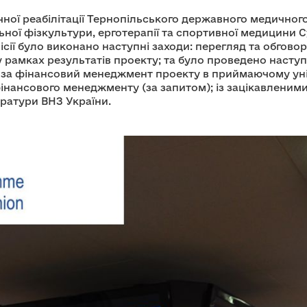
ої реабілітації Тернопільського державного медичного 
ьної фізкультури, ерготерапії та спортивної медицини 
сії було виконано наступні заходи: перегляд та обговор
у рамках результатів проекту; та було проведено наступн
за фінансовий менеджмент проекту в приймаючому уні
фінансового менеджменту (за запитом); із зацікавленими
тратури ВНЗ України.