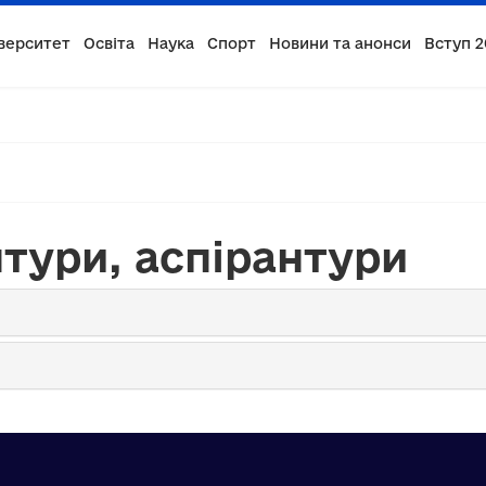
верситет
Освіта
Наука
Спорт
Новини та анонси
Вступ 2
нтури, аспірантури