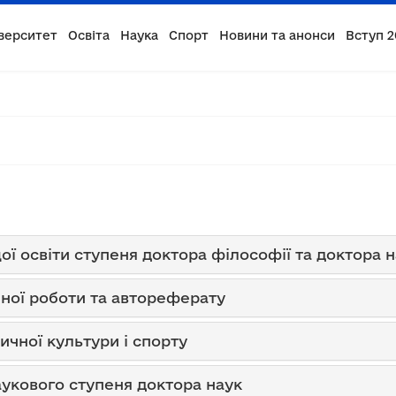
верситет
Освіта
Наука
Спорт
Новини та анонси
Вступ 2
ої освіти ступеня доктора філософії та доктора 
ної роботи та автореферату
чної культури і спорту
аукового ступеня доктора наук