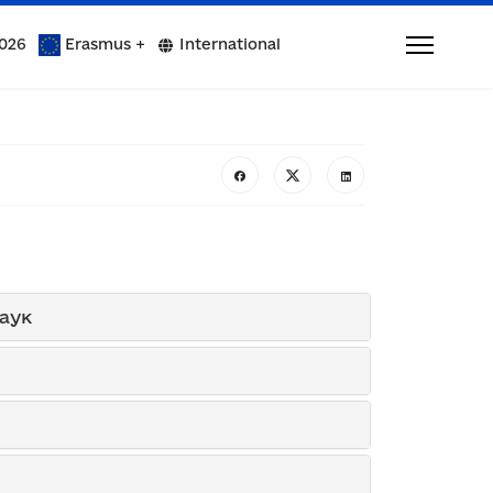
026
Erasmus +
International
наук