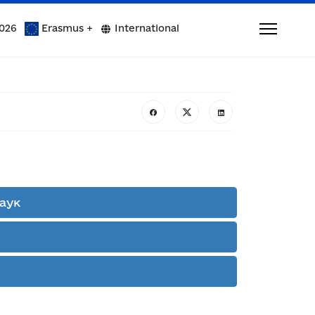
026
Erasmus +
International
наук