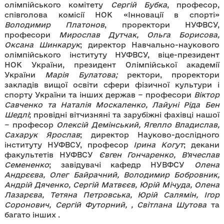
олімпійського комітету
Сергій Бубка
, професор,
співголова комісії НОК «Інновації в спорті»
Володимир Платонов
, проректори НУФВСУ,
професори
Мирослав Дутчак,
Ольга Борисова,
Оксана Шинкарук
; директор Навчально-наукового
олімпійського інституту НУФВСУ, віце-президент
НОК України, президент Олімпійської академії
України
Марія Булатова;
ректори, проректори
закладів вищої освіти сфери фізичної культури і
спорту України та інших держав − професори
Віктор
Савченко та Наталія Москаленко, Лайуні Ріда Бен
Шедлі
; провідні вітчизняні та зарубіжні фахівці нашої
− професор
Олексій Демінський, Ягелло Владислав,
Сахарук Ярослав
; директор Науково-дослідного
інституту НУФВСУ, професор
Ірина Когут
; декани
факультетів НУФВСУ
Євген Гончаренко, В'ячеслав
Семененко
; завідувачі кафедр НУВФСУ
Олена
Андрєєва, Олег Байрачний, Володимир Бобровник,
Андрій Дяченко, Сергій Матвєєв, Юрій Мічуда, Олена
Лазарєва, Тетяна Петровська, Юрій Салямін, Ігор
Соронович, Сергій Футорний, , Світлана Шутова
та
багато інших .