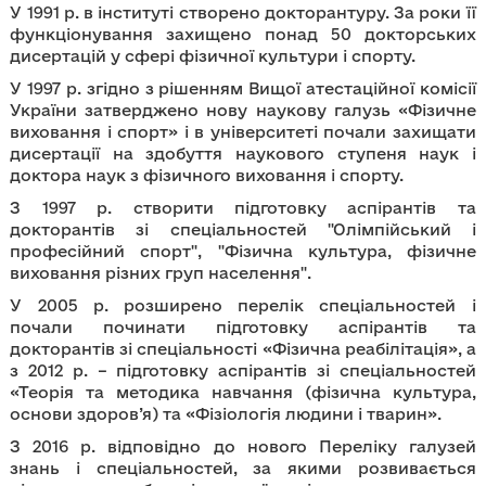
У 1991 р. в інституті створено докторантуру. За роки її
функціонування захищено понад 50 докторських
дисертацій у сфері фізичної культури і спорту.
У 1997 р. згідно з рішенням Вищої атестаційної комісії
України затверджено нову наукову галузь «Фізичне
виховання і спорт» і в університеті почали захищати
дисертації на здобуття наукового ступеня наук і
доктора наук з фізичного виховання і спорту.
З 1997 р. створити підготовку аспірантів та
докторантів зі спеціальностей "Олімпійський і
професійний спорт", "Фізична культура, фізичне
виховання різних груп населення".
У 2005 р. розширено перелік спеціальностей і
почали починати підготовку аспірантів та
докторантів зі спеціальності «Фізична реабілітація», а
з 2012 р. – підготовку аспірантів зі спеціальностей
«Теорія та методика навчання (фізична культура,
основи здоров’я) та «Фізіологія людини і тварин».
З 2016 р. відповідно до нового Переліку галузей
знань і спеціальностей, за якими розвивається