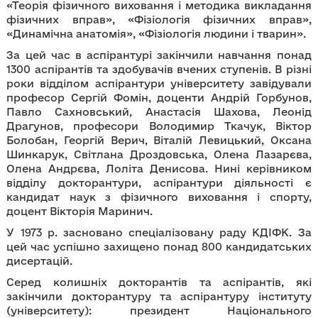
«Теорія фізичного виховання і методика викладання
фізичних вправ», «Фізіологія фізичних вправ»,
«Динамічна анатомія», «Фізіологія людини і тварин».
За цей час в аспірантурі закінчили навчання понад
1300 аспірантів та здобувачів вчених ступенів. В різні
роки відділом аспірантури університету завідували
професор Сергій Фомін, доценти Андрій Горбунов,
Павло Сахновський, Анастасія Шахова, Леонід
Драгунов, професори Володимир Ткачук, Віктор
Болобан, Георгій Верич, Віталій Левицький, Оксана
Шинкарук, Світлана Дроздовська, Олена Лазарєва,
Олена Андрєва, Лоліта Денисова. Нині керівником
відділу докторантури, аспірантури діяльності є
кандидат наук з фізичного виховання і спорту,
доцент Вікторія Маринич.
У 1973 р. засновано спеціалізовану раду КДІФК. За
цей час успішно захищено понад 800 кандидатських
дисертацій.
Серед колишніх докторантів та аспірантів, які
закінчили докторантуру та аспірантуру інституту
(університету): президент Національного