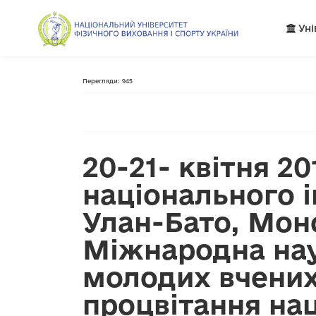
Уні
Перегляди: 945
20-21- квітня 2
національного і
Улан-Бато, Моно
Міжнародна нау
молодих вчених 
процвітання нац