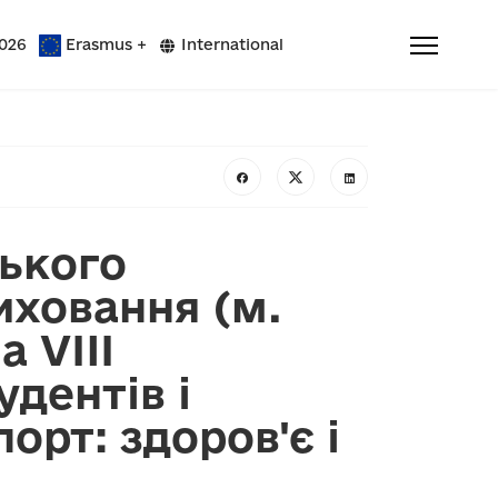
026
Erasmus +
International
ського
иховання (м.
 VIII
дентів і
орт: здоров'є і