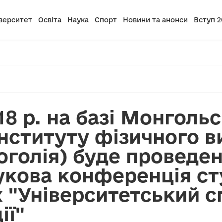
верситет
Освіта
Наука
Спорт
Новини та анонси
Вступ 2
018 р. на базі Монголь
нституту фізичного в
голія) буде проведена
кова конференція сту
"Університетський сп
ії"