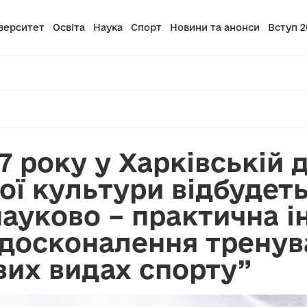
верситет
Освіта
Наука
Спорт
Новини та анонси
Вступ 2
17 року у Харківській
ної культури відбудет
ауково – практична і
досконалення тренув
вих видах спорту”