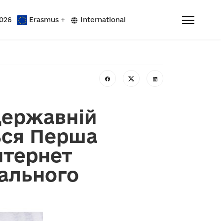
026
Erasmus +
International
 державній
ься Перша
нтернет
ального