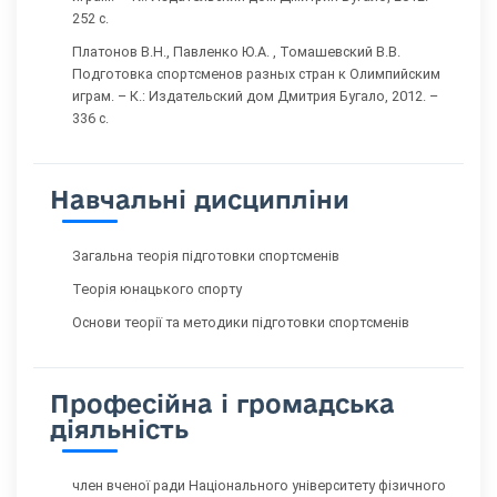
252 с.
Платонов В.Н., Павленко Ю.А. , Томашевский В.В.
Подготовка спортсменов разных стран к Олимпийским
играм. – К.: Издательский дом Дмитрия Бугало, 2012. –
336 с.
Навчальні дисципліни
Загальна теорія підготовки спортсменів
Теорія юнацького спорту
Основи теорії та методики підготовки спортсменів
Професійна і громадська
діяльність
член вченої ради Національного університету фізичного