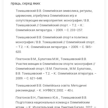
праць, серед яких:
Томашевский В.В. Олимпийская символика, ритуалы,
церемонии, атрибутика Олимпийских игр и
сопутствующие им мероприятия: монография / В.В.
Томашевский // Олимпийский спорт. – Т.2. – К.:
Олимпийская литература. – 2009. – С. 233–257.
Томашевский В.В. Олимпийский спорт и политика:
монография / В.В. Томашевский // Олимпийский спорт.
– Т.2. – К.: Олимпийская литература. – 2009. – С. 585–
620.
Платонов В.М., Булатова М.М., Томашевский В.В.
Участие женщин в Олимпийском спорте: монография //
Олимпийский спорт / В.М. Платонов., М.М. Булатова.,
В.В. Томашевский – Т.2. – К.: Олимпийская література. –
2009. – С. 621–648.
Томашевский В.В. Олімпійська освіта: Методичні
рекомендації. – К.: НУФВСУ, 2002. – 40 с.
Платонов В.Н., Павленко Ю.А. , Томашевский В.В.
Подготовка национальных команд к Олимпийским
играм. — К.: Издательский дом Дмитрия Бугало, 2012. —