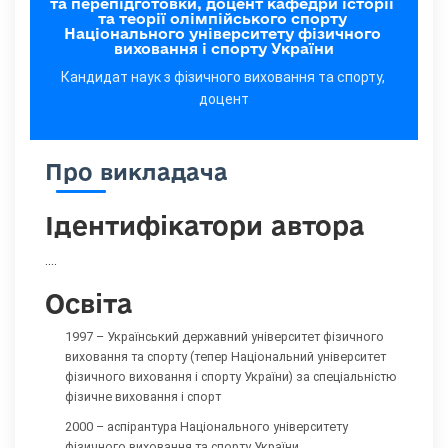
та перепідготовки, доцент кафедри історії 
та теорії олімпійського спорту 
Національного університету фізичного 
виховання і спорту України
Кандидат наук з фізичного виховання та спорту, 
доцент
Про викладача
Ідентифікатори автора
....
Освіта
1997 – Український державний університет фізичного
виховання та спорту (тепер Національний університет
фізичного виховання і спорту України) за спеціальністю
фізичне виховання і спорт
2000 – аспірантура Національного університету
фізичного виховання та спорту України