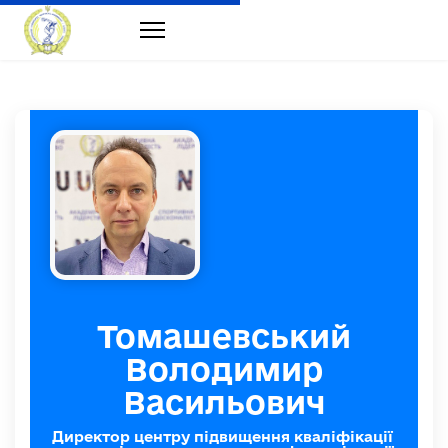
Томашевський
Володимир
Васильович
Директор центру підвищення кваліфікації 