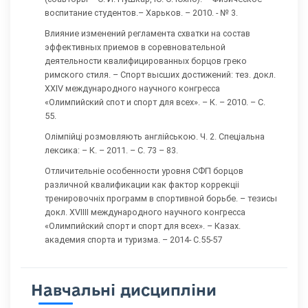
воспитание студентов.– Харьков. – 2010. - № 3.
Влияние изменений регламента схватки на состав
эффективных приемов в соревновательной
деятельности квалифицированных борцов греко
римского стиля. – Спорт высших достижений: тез. докл.
XXIV международного научного конгресса
«Олимпийский спот и спорт для всех». – К. – 2010. – С.
55.
Олімпійці розмовляють англійською. Ч. 2. Спеціальна
лексика: – К. – 2011. – С. 73 – 83.
Отличительніе особенности уровня СФП борцов
различной квалификации как фактор коррекціі
тренировочніх программ в спортивной борьбе. – тезисы
докл. XVIIII международного научного конгресса
«Олимпийский спорт и спорт для всех». – Казах.
академия спорта и туризма. – 2014- С.55-57
Навчальні дисципліни