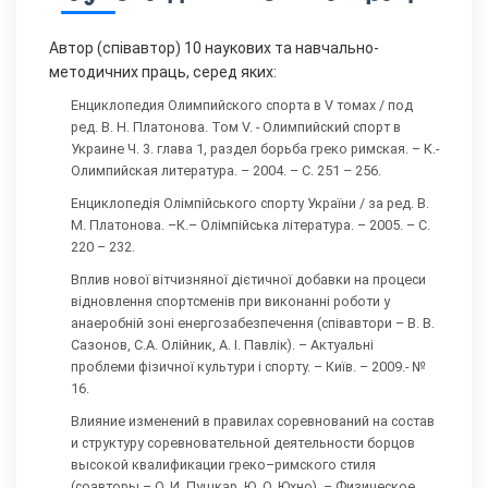
Автор (співавтор) 10 наукових та навчально-
методичних праць, серед яких:
Енциклопедия Олимпийского спорта в V томах / под
ред. В. Н. Платонова. Том V. - Олимпийский спорт в
Украине Ч. 3. глава 1, раздел борьба греко римская. – К.-
Олимпийская литература. – 2004. – С. 251 – 256.
Енциклопедія Олімпійського спорту України / за ред. В.
М. Платонова. –К.– Олімпійська література. – 2005. – С.
220 – 232.
Вплив нової вітчизняної дієтичної добавки на процеси
відновлення спортсменів при виконанні роботи у
анаеробній зоні енергозабезпечення (співавтори – В. В.
Сазонов, С.А. Олійник, А. І. Павлік). – Актуальні
проблеми фізичної культури і спорту. – Київ. – 2009.- №
16.
Влияние изменений в правилах соревнований на состав
и структуру соревновательной деятельности борцов
высокой квалификации греко–римского стиля
(соавторы – О. И. Пушкар, Ю. О. Юхно). – Физическое