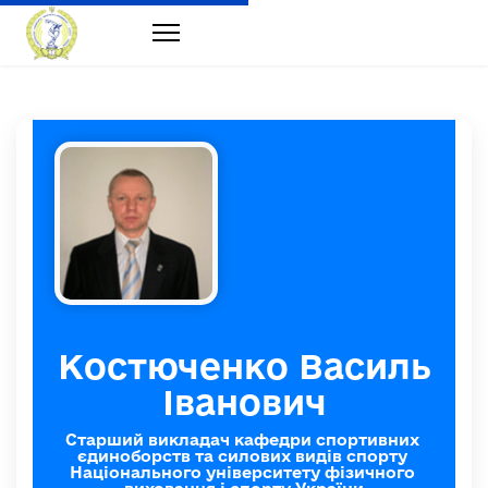
Костюченко Василь
Іванович
Старший викладач кафедри спортивних 
єдиноборств та силових видів спорту 
Національного університету фізичного 