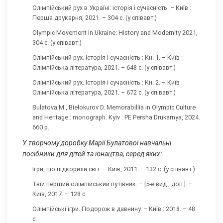
Олімпійський рух в Україні: історія і сучасність. – Київ :
Перша друкарня, 2021. – 304 с. (у співавт.)
Olympic Movement in Ukraine: History and Modernity 2021,
304 с. (у співавт.)
Олімпійський рух. Історія і сучасність : Кн. 1. – Київ :
Олімпійська література, 2021. – 648 с. (у співавт.)
Олімпійський рух. Історія і сучасність : Кн. 2. – Київ :
Олімпійська література, 2021. – 672 с. (у співавт.)
Bulatova M., Bielokurov D. Memorabillia in Olympic Culture
and Heritage : monograph. Kyiv : PE Persha Drukarnya, 2024.
660 p.
У творчому доробку Марії Булатової навчальні
посібники для дітей та юнацтва, серед яких:
Ігри, що підкорили світ. – Київ, 2011. – 132 с. (у співавт.)
Твій перший олімпійський путівник. – [5-е вид., доп.]. –
Київ, 2017. – 128 с.
Олімпійські ігри. Подорож в давнину. – Київ : 2018. – 48
с.