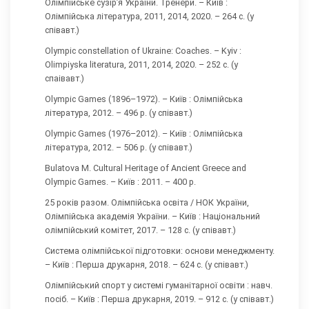
Олімпійське сузір’я України. Тренери. – Київ :
Олімпійська література, 2011, 2014, 2020. – 264 с. (у
співавт.)
Olympic constellation of Ukraine: Coaches. – Kyiv :
Olimpiyska literatura, 2011, 2014, 2020. – 252 с. (у
спаівавт.)
Olympic Games (1896–1972). – Київ : Олімпійська
література, 2012. – 496 р. (у співавт.)
Olympic Games (1976–2012). – Київ : Олімпійська
література, 2012. – 506 р. (у співавт.)
Bulatova M. Cultural Heritage of Ancient Greece and
Olympic Games. – Київ : 2011. – 400 р.
25 років разом. Олімпійська освіта / НОК України,
Олімпійська академія України. – Київ : Національний
олімпійський комітет, 2017. – 128 с. (у співавт.)
Система олімпійської підготовки: основи менеджменту.
– Київ : Перша друкарня, 2018. – 624 с. (у співавт.)
Олімпійський спорт у системі гуманітарної освіти : навч.
посіб. – Київ : Перша друкарня, 2019. – 912 с. (у співавт.)