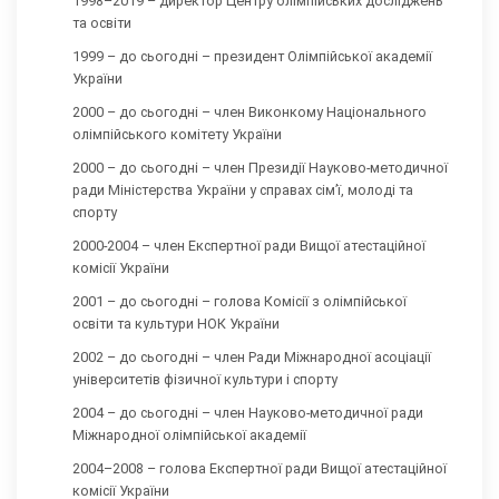
1998–2019 – директор Центру олімпійських досліджень
та освіти
1999 – до сьогодні – президент Олімпійської академії
України
2000 – до сьогодні – член Виконкому Національного
олімпійського комітету України
2000 – до сьогодні – член Президії Науково-методичної
ради Міністерства України у справах сім’ї, молоді та
спорту
2000-2004 – член Експертної ради Вищої атестаційної
комісії України
2001 – до сьогодні – голова Комісії з олімпійської
освіти та культури НОК України
2002 – до сьогодні – член Ради Міжнародної асоціації
університетів фізичної культури і спорту
2004 – до сьогодні – член Науково-методичної ради
Міжнародної олімпійської академії
2004–2008 – голова Експертної ради Вищої атестаційної
комісії України