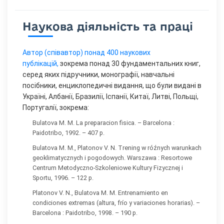
Наукова діяльність та праці
Автор (співавтор) понад 400 наукових
публікацій,
зокрема понад 30 фундаментальних книг,
серед яких підручники, монографії, навчальні
посібники, енциклопедичні видання, що були видані в
Україні, Албанії, Бразилії, Іспанії, Китаї, Литві, Польщі,
Португалії, зокрема:
Bulatova M. M. La preparacion fisica. – Barcelona :
Paidotribo, 1992. – 407 p.
Bulatova M. M., Platonov V. N. Trening w róźnych warunkach
geoklimatycznych i pogodowych. Warszawa : Resortowe
Centrum Metodyczno-Szkoleniowe Kultury Fizycznej i
Sportu, 1996. – 122 p.
Platonov V. N., Bulatova M. M. Entrenamiento en
condiciones extremas (altura, frío y variaciones horarias). –
Barcelona : Paidotribo, 1998. – 190 p.