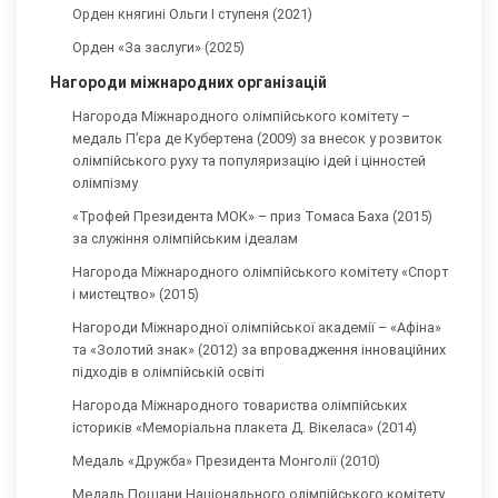
Орден княгині Ольги І ступеня (2021)
Орден «За заслуги» (2025)
Нагороди міжнародних організацій
Нагорода Міжнародного олімпійського комітету –
медаль П’єра де Кубертена (2009) за внесок у розвиток
олімпійського руху та популяризацію ідей і цінностей
олімпізму
«Трофей Президента МОК» – приз Томаса Баха (2015)
за служіння олімпійським ідеалам
Нагорода Міжнародного олімпійського комітету «Спорт
і мистецтво» (2015)
Нагороди Міжнародної олімпійської академії – «Афіна»
та «Золотий знак» (2012) за впровадження інноваційних
підходів в олімпійській освіті
Нагорода Міжнародного товариства олімпійських
істориків «Меморіальна плакета Д. Вікеласа» (2014)
Медаль «Дружба» Президента Монголії (2010)
Медаль Пошани Національного олімпійського комітету