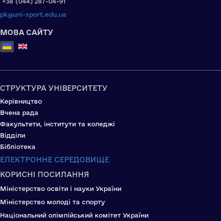
+38 (044) 287-04-91
pk@uni-sport.edu.ua
МОВА САЙТУ
Оберіть свою мову
СТРУКТУРА УНІВЕРСИТЕТУ
Керівництво
Вчена рада
Факультети, інститути та коледжі
Відділи
Бібліотека
ЕЛЕКТРОННЕ СЕРЕДОВИЩЕ
КОРИСНІ ПОСИЛАННЯ
Міністерство освіти і науки України
Міністерство молоді та спорту
Національний олімпійський комітет України