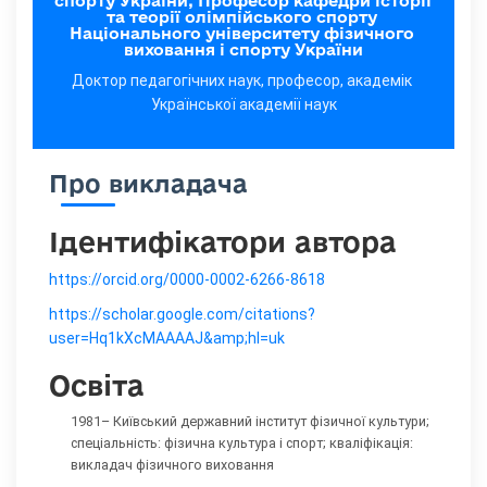
спорту України, Професор кафедри історії 
та теорії олімпійського спорту 
Національного університету фізичного 
виховання і спорту України
Доктор педагогічних наук, професор, академік 
Української академії наук
Про викладача
Ідентифікатори автора
https://orcid.org/0000-0002-6266-8618
https://scholar.google.com/citations?
user=Hq1kXcMAAAAJ&amp;hl=uk
Освіта
1981– Київський державний інститут фізичної культури;
спеціальність: фізична культура і спорт; кваліфікація:
викладач фізичного виховання