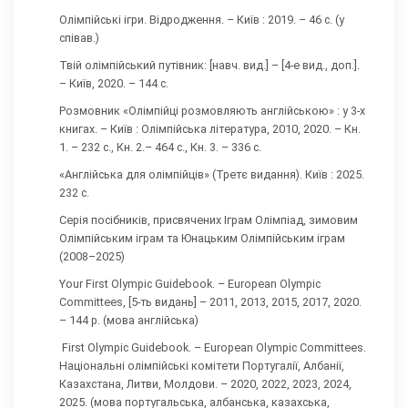
Олімпійські ігри. Відродження. – Київ : 2019. – 46 с. (у
співав.)
Твій олімпійський путівник: [навч. вид.] – [4-е вид., доп.].
– Київ, 2020. – 144 с.
Розмовник «Олімпійці розмовляють англійською» : у 3-х
книгах. – Київ : Олімпійська література, 2010, 2020. – Кн.
1. – 232 с., Кн. 2.– 464 с., Кн. 3. – 336 с.
«Англійська для олімпійців» (Третє видання). Київ : 2025.
232 с.
Серія посібників, присвячених Іграм Олімпіад, зимовим
Олімпійським іграм та Юнацьким Олімпійським іграм
(2008–2025)
Your First Olympic Guidebook. – European Olympic
Committees, [5-ть видань] – 2011, 2013, 2015, 2017, 2020.
– 144 р. (мова англійська)
First Olympic Guidebook. – European Olympic Committees.
Національні олімпійські комітети Португалії, Албанії,
Казахстана, Литви, Молдови. – 2020, 2022, 2023, 2024,
2025. (мова португальська, албанська, казахська,