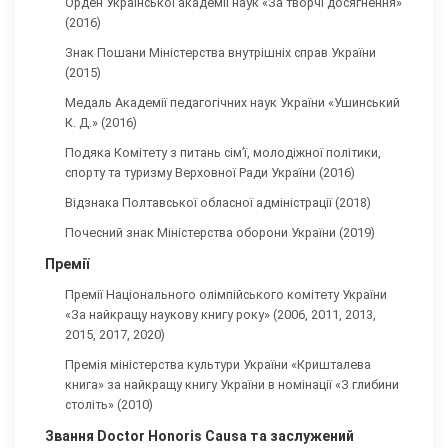
Орден Української академії наук «За творчі досягнення»
(2016)
Знак Пошани Міністерства внутрішніх справ України
(2015)
Медаль Академії педагогічних наук України «Ушинський
К. Д.» (2016)
Подяка Комітету з питань сім’ї, молодіжної політики,
спорту та туризму Верховної Ради України (2016)
Відзнака Полтавської обласної адміністрації (2018)
Почесний знак Міністерства оборони України (2019)
Премії
Премії Національного олімпійського комітету України
«За найкращу наукову книгу року» (2006, 2011, 2013,
2015, 2017, 2020)
Премія міністерства культури України «Кришталева
книга» за найкращу книгу України в номінації «З глибини
століть» (2010)
Звання Doctor Honoris Causa та заслужений