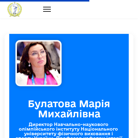
Булатова Марія
Михайлівна
Директор Навчально-наукового 
олімпійського інституту Національного 
університету фізичного виховання і 