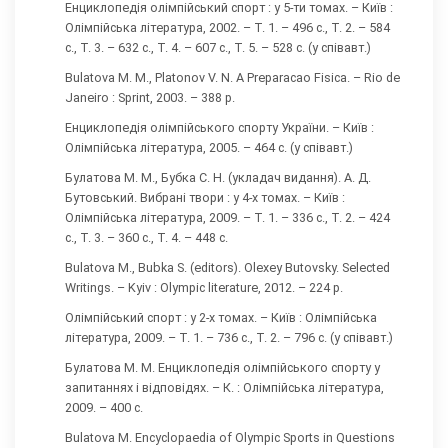
Енциклопедія олімпійський спорт : у 5-ти томах. – Київ :
Олімпійська література, 2002. – Т. 1. – 496 с., Т. 2. – 584
с., Т. 3. – 632 с., Т. 4. – 607 с., Т. 5. – 528 с. (у співавт.)
Bulatova М. М., Platonov V. N. A Preparacao Fisica. – Rio de
Janeiro : Sprint, 2003. – 388 p.
Енциклопедія олімпійського спорту України. – Київ :
Олімпійська література, 2005. – 464 с. (у співавт.)
Булатова М. М., Бубка С. Н. (укладач видання). А. Д.
Бутовський. Вибрані твори : у 4-х томах. – Київ :
Олімпійська література, 2009. – Т. 1. – 336 с., Т. 2. – 424
с., Т. 3. – 360 с., Т. 4. – 448 с.
Bulatova M., Bubka S. (editors). Olexey Butovsky. Selected
Writings. – Kyiv : Olympic literature, 2012. – 224 p.
Олімпійський спорт : у 2-х томах. – Київ : Олімпійська
література, 2009. – Т. 1. – 736 с., Т. 2. – 796 с. (у співавт.)
Булатова М. М. Енциклопедія олімпійського спорту у
запитаннях і відповідях. – К. : Олімпійська література,
2009. – 400 с.
Bulatova M. Encyclopaedia of Olympic Sports in Questions