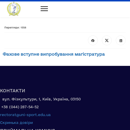
Перегляди: 1558
Фахове вступне випробування магістратура
КОНТАКТИ
вул. Фізкультури, 1, Київ, Україна, 03150
+38 (044) 287-54-52
rectorat@uni-sport.edu.ua
Скринька довіри