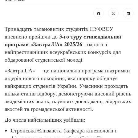
Тринадцять талановитих студентів
НУФВСУ
3-го туру стипендіальної
впевнено пройшли до
програми «Завтра.UA» 2025/26
- одного з
найпрестижніших всеукраїнських конкурсів для
обдарованої студентської молоді.
«Завтра.UA» — це національна програма підтримки
лідерів нового покоління, яка щороку об’єднує
найкращих студентів України. Учасники проходять
кілька етапів відбору, демонструючи високий рівень
академічних знань, наукових досліджень, лідерських
якостей та громадянської активності.
До числа найсильніших увійшли:
Стронська Єлизавета (кафедра кінезіології і
фізкультурно-спортивної реабілітації)