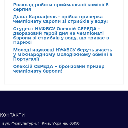
Розклад роботи приймальної комісії 8
серпня
Діана Карнафель - срібна призерка
чемпіонату Європи зі стрибків у воду!
Студент НУФВСУ Олексій СЕРЕДА -
дворазовий герой дня на чемпіонаті
Європи зі стрибків у воду, що триває в
Парижі
Молоді науковці НУФВСУ беруть участь
у міжнародному молодіжному обміні в
Португалії
Олексій СЕРЕДА – бронзовий призер
чемпіонату Європи!
КОНТАКТИ
вул. Фізкультури, 1, Київ, Україна, 03150