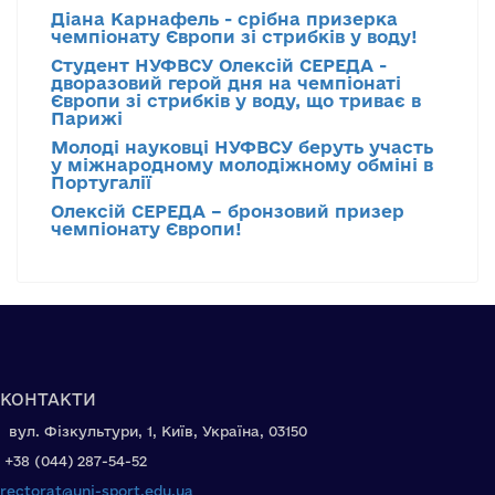
Діана Карнафель - срібна призерка
чемпіонату Європи зі стрибків у воду!
Студент НУФВСУ Олексій СЕРЕДА -
дворазовий герой дня на чемпіонаті
Європи зі стрибків у воду, що триває в
Парижі
Молоді науковці НУФВСУ беруть участь
у міжнародному молодіжному обміні в
Португалії
Олексій СЕРЕДА – бронзовий призер
чемпіонату Європи!
КОНТАКТИ
вул. Фізкультури, 1, Київ, Україна, 03150
+38 (044) 287-54-52
rectorat@uni-sport.edu.ua