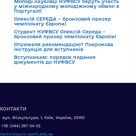
Молоді науковці НУФВСУ беруть участь
у міжнародному молодіжному обміні в
Португалії
Олексій СЕРЕДА – бронзовий призер
чемпіонату Європи!
Студент НУФВСУ Олексій Середа -
бронзовий призер чемпіонату Європи!
Отримали рекомендацію? Покрокова
інструкція для вступників
Вступникам: порядок подання
документів до НУФВСУ
КОНТАКТИ
вул. Фізкультури, 1, Київ, Україна, 03150
+38 (044) 287-54-52
rectorat@uni-sport.edu.ua