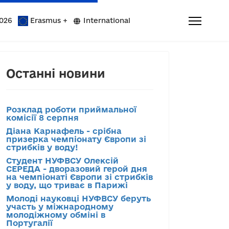
026
Erasmus +
International
Останні новини
Розклад роботи приймальної
комісії 8 серпня
Діана Карнафель - срібна
призерка чемпіонату Європи зі
стрибків у воду!
Студент НУФВСУ Олексій
СЕРЕДА - дворазовий герой дня
на чемпіонаті Європи зі стрибків
у воду, що триває в Парижі
Молоді науковці НУФВСУ беруть
участь у міжнародному
молодіжному обміні в
Португалії