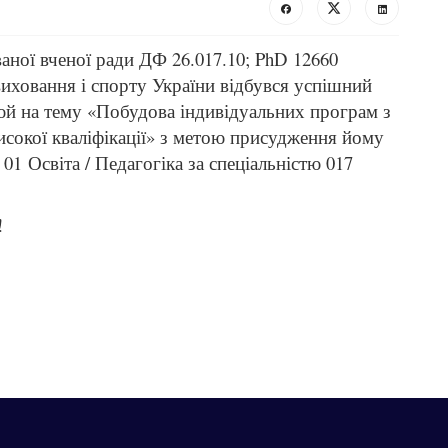
ованої вченої ради ДФ 26.017.10; PhD 12660
иховання і спорту України відбувся успішний
й на тему «Побудова індивідуальних програм з
исокої кваліфікації» з метою присудження йому
 01 Освіта / Педагогіка за спеціальністю 017
!