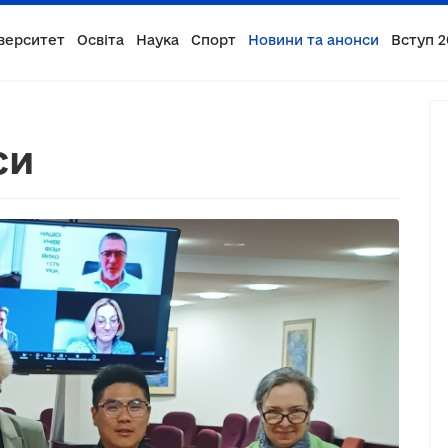
верситет
Освіта
Наука
Спорт
Новини та анонси
Вступ 2
си