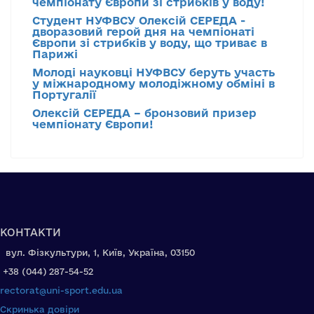
чемпіонату Європи зі стрибків у воду!
Студент НУФВСУ Олексій СЕРЕДА -
дворазовий герой дня на чемпіонаті
Європи зі стрибків у воду, що триває в
Парижі
Молоді науковці НУФВСУ беруть участь
у міжнародному молодіжному обміні в
Португалії
Олексій СЕРЕДА – бронзовий призер
чемпіонату Європи!
КОНТАКТИ
вул. Фізкультури, 1, Київ, Україна, 03150
+38 (044) 287-54-52
rectorat@uni-sport.edu.ua
Скринька довіри