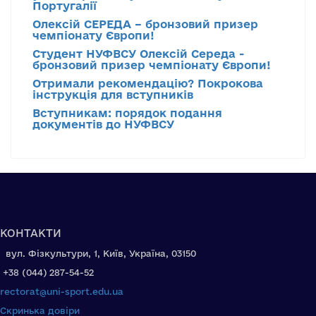
Португалії
Олексій СЕРЕДА – бронзовий призер
чемпіонату Європи!
Студент НУФВСУ Олексій Середа -
бронзовий призер чемпіонату Європи!
Отримали рекомендацію? Покрокова
інструкція для вступників
Вступникам: порядок подання
документів до НУФВСУ
КОНТАКТИ
вул. Фізкультури, 1, Київ, Україна, 03150
+38 (044) 287-54-52
rectorat@uni-sport.edu.ua
Скринька довіри