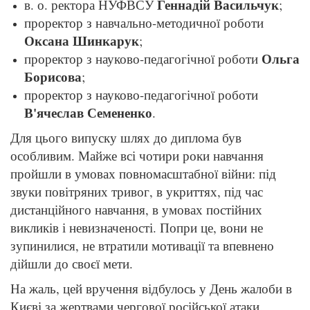
Геннадій Васильчук
в. о. ректора НУФВСУ
;
проректор з навчально-методичної роботи
Оксана Шинкарук
;
Ольга
проректор з науково-педагогічної роботи
Борисова
;
проректор з науково-педагогічної роботи
В'ячеслав Семененко
.
Для цього випуску шлях до диплома був
особливим. Майже всі чотири роки навчання
пройшли в умовах повномасштабної війни: під
звуки повітряних тривог, в укриттях, під час
дистанційного навчання, в умовах постійних
викликів і невизначеності. Попри це, вони не
зупинилися, не втратили мотивації та впевнено
дійшли до своєї мети.
На жаль, цей вручення відбулось у День жалоби в
Києві за жертвами чергової російської атаки.