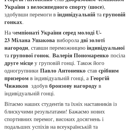
України
з велосипедного спорту (шосе)
,
індивідуальній
груповій
здобувши перемоги в
та
гонках
.
емпіонаті України серед молоді U-
На ч
23
Мілана Ушакова
дві золоті
виборола
нагороди
індивідуальної
, ставши переможницею
групової гонок
Валерія Пономаренко
та
.
посіла
друге місце
у груповій гонці. Також його
Павло Антоненко
срібним
одногрупники
став
призером
Георгій
в індивідуальній гонці, а
Чижиков
бронзову нагороду
здобув
в
індивідуальній гонці.
Вітаємо наших студентів та їхніх наставників із
блискучими результатами! Бажаємо нових
спортивних перемог, високих досягнень і
подальших успіхів на всеукраїнській та