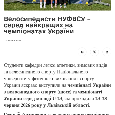
Велосипедисти НУФВСУ –
серед найкращих на
чемпіонатах України
03 липня 2026
Студенти кафедри легкої атлетики, зимових видів
та велосипедного спорту Національного
університету фізичного виховання і спорту
чемпіонаті України
України яскраво виступили на
з велосипедного спорту (шосе)
чемпіонаті
та
України серед молоді U-23
23–28
, які проходили
червня 2026 року у Львівській області
.
Георгій Антоненко
дворазовим чемпіоном
став