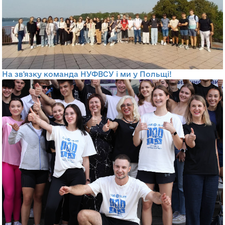
На зв'язку команда НУФВСУ і ми у Польщі!