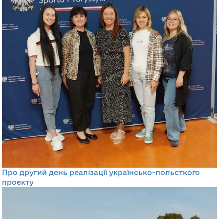
Про другий день реалізації українсько-польсткого
проєкту