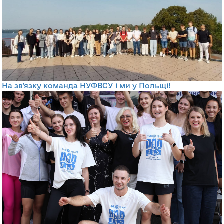
На зв'язку команда НУФВСУ і ми у Польщі!