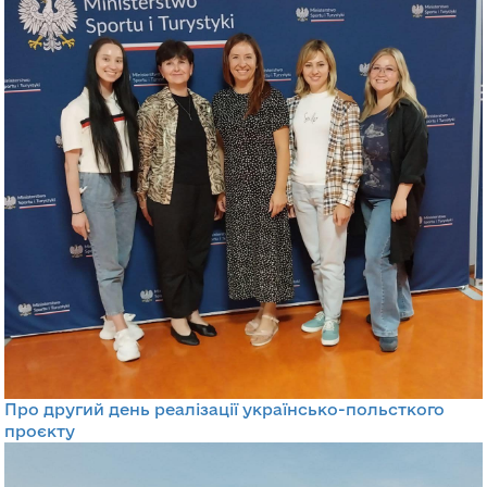
Про другий день реалізації українсько-польсткого
проєкту