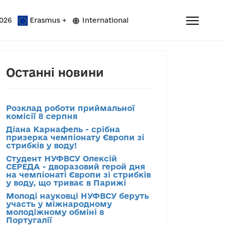
026
Erasmus +
International
Останні новини
Розклад роботи приймальної
комісії 8 серпня
Діана Карнафель - срібна
призерка чемпіонату Європи зі
стрибків у воду!
Студент НУФВСУ Олексій
СЕРЕДА - дворазовий герой дня
на чемпіонаті Європи зі стрибків
у воду, що триває в Парижі
Молоді науковці НУФВСУ беруть
участь у міжнародному
молодіжному обміні в
Португалії