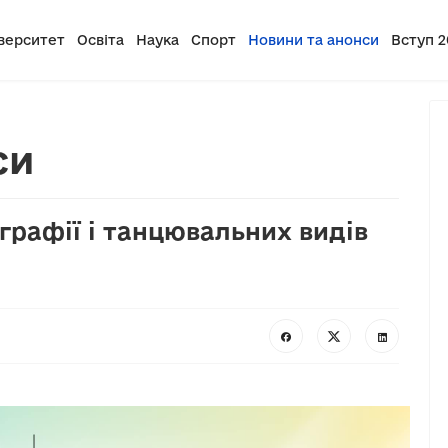
верситет
Освіта
Наука
Спорт
Новини та анонси
Вступ 2
си
графії і танцювальних видів