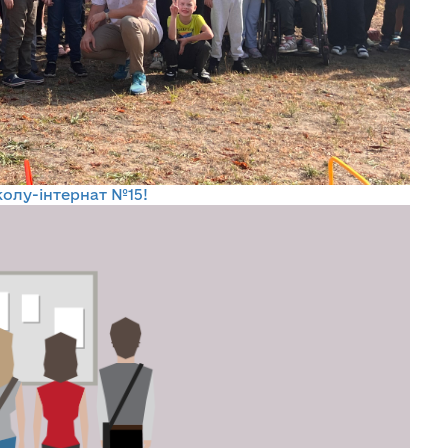
олу-інтернат №15!