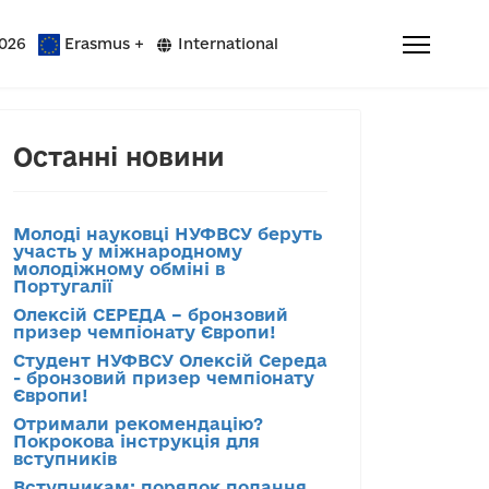
026
Erasmus +
International
Останні новини
Молоді науковці НУФВСУ беруть
участь у міжнародному
молодіжному обміні в
Португалії
Олексій СЕРЕДА – бронзовий
призер чемпіонату Європи!
Студент НУФВСУ Олексій Середа
- бронзовий призер чемпіонату
Європи!
Отримали рекомендацію?
Покрокова інструкція для
вступників
Вступникам: порядок подання