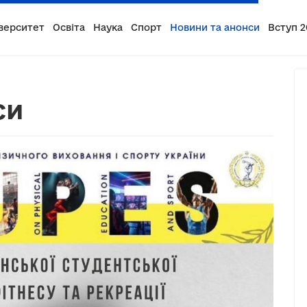
верситет
Освіта
Наука
Спорт
Новини та анонси
Вступ 2
си