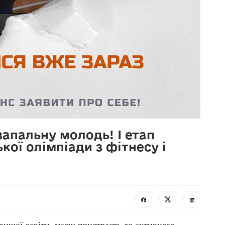
апальну молодь! І етап
кої олімпіади з фітнесу і
вищої освіти, маєш пристрасть до активного