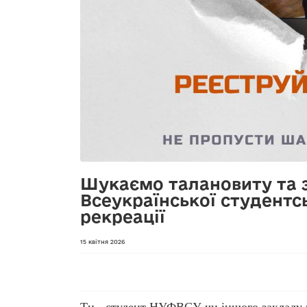
Шукаємо талановиту та з
Всеукраїнської студентсь
рекреації
15 квітня 2026
Ти - студент НУФВСУ чи іншого закладу 