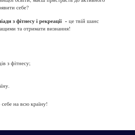
оявити себе?
іади з фітнесу і рекреації -
це твій шанс
кращими та отримати визнання!
ів з фітнесу;
їну.
 себе на всю країну!