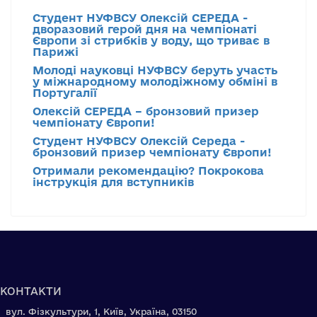
Студент НУФВСУ Олексій СЕРЕДА -
дворазовий герой дня на чемпіонаті
Європи зі стрибків у воду, що триває в
Парижі
Молоді науковці НУФВСУ беруть участь
у міжнародному молодіжному обміні в
Португалії
Олексій СЕРЕДА – бронзовий призер
чемпіонату Європи!
Студент НУФВСУ Олексій Середа -
бронзовий призер чемпіонату Європи!
Отримали рекомендацію? Покрокова
інструкція для вступників
КОНТАКТИ
вул. Фізкультури, 1, Київ, Україна, 03150