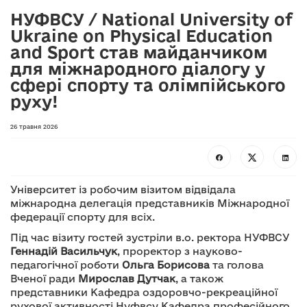
НУФВСУ / National University of
Ukraine on Physical Education
and Sport став майданчиком
для міжнародного діалогу у
сфері спорту та олімпійського
руху!
26 травня 2026
Університет із робочим візитом відвідала
міжнародна делегація представників Міжнародної
федерації спорту для всіх.
Під час візиту гостей зустріли в.о. ректора НУФВСУ
Геннадій Васильчук
, проректор з науково-
педагогічної роботи
Ольга Борисова
та голова
Вченої ради
Мирослав Дутчак
, а також
представники Кафедра оздоровчо-рекреаційної
рухової активності Нуфвсу Кафедра професійного,