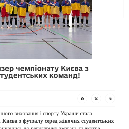
зер чемпіонату Києва з
студентських команд!
чного виховання і спорту України стала
 Києва з футзалу серед жіночих студентських
рнувшись до регулярних змагань та вкотре