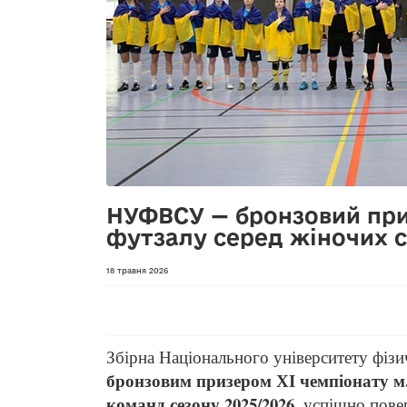
НУФВСУ — бронзовий при
футзалу серед жіночих 
18 травня 2026
Збірна Національного університету фізи
бронзовим призером ХІ чемпіонату м.
команд сезону 2025/2026
, успішно пове