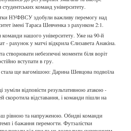
 студентських команд університету.
алістки НУФВСУ здобули важливу перемогу над
итет імені Тараса Шевченка з рахунком 2:1.
 команди нашого університету. Уже на 90-й
ат - рахунок у матчі відкрила Єлизавета Анакіна.
 створювати небезпечні моменти біля воріт
тійно вступати в гру.
и стала ще вагомішою: Дарина Шевцова подвоїла
і зуміли відповісти результативною атакою -
й скоротила відставання, і команди пішли на
ільш рівною та напруженою. Обидві команди
темп і бажання перемогти. Футзалістки
ролювали хід гри та не дозволили суперницям