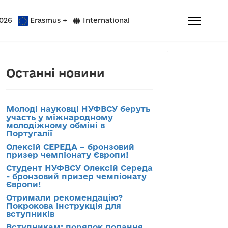
026
Erasmus +
International
Останні новини
Молоді науковці НУФВСУ беруть
участь у міжнародному
молодіжному обміні в
Португалії
Олексій СЕРЕДА – бронзовий
призер чемпіонату Європи!
Студент НУФВСУ Олексій Середа
- бронзовий призер чемпіонату
Європи!
Отримали рекомендацію?
Покрокова інструкція для
вступників
Вступникам: порядок подання