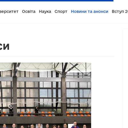
верситет
Освіта
Наука
Спорт
Новини та анонси
Вступ 2
си