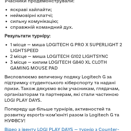
Учасники продемонстрували:
яскраві хайлайти;
неймовірні клатчі;
сильну комунікацію;
справжній командний дух.
Результати турніру
:
1 місце — миша LOGITECH G PRO X SUPERLIGHT 2
LIGHTSPEED
2 місце — миша LOGITECH G102 LIGHTSYNC
3 місце — килим LOGITECH G840 XL CLOTH
GAMING MOUSE PAD
Висловлюємо величезну подяку Logitech G за
підтримку студентського кіберспорту та надані
призи. Також дякуємо всім учасникам, глядачам,
організаторам та партнерам, які стали частиною
LOGI PLAY DAYS.
Попереду ще більше турнірів, активностей та
розвитку esports-ком’юніті разом із Logitech G та
НУФВСУ!
Відео з івенту LOGI PLAY DAYS — турнір з Counter-