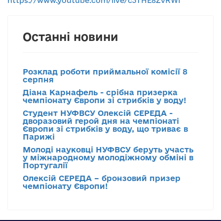
https://www.youtube.com/live/c3THE8ZvRWI
Останні новини
Розклад роботи приймальної комісії 8
серпня
Діана Карнафель - срібна призерка
чемпіонату Європи зі стрибків у воду!
Студент НУФВСУ Олексій СЕРЕДА -
дворазовий герой дня на чемпіонаті
Європи зі стрибків у воду, що триває в
Парижі
Молоді науковці НУФВСУ беруть участь
у міжнародному молодіжному обміні в
Португалії
Олексій СЕРЕДА – бронзовий призер
чемпіонату Європи!