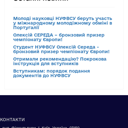
Молоді науковці НУФВСУ беруть участь
у міжнародному молодіжному обміні в
Португалії
Олексій СЕРЕДА – бронзовий призер
чемпіонату Європи!
Студент НУФВСУ Олексій Середа -
бронзовий призер чемпіонату Європи!
Отримали рекомендацію? Покрокова
інструкція для вступників
Вступникам: порядок подання
документів до НУФВСУ
КОНТАКТИ
вул. Фізкультури, 1, Київ, Україна, 03150